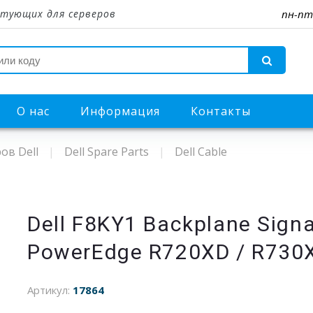
тующих для серверов
пн-пт
О нас
Информация
Контакты
ов Dell
Dell Spare Parts
Dell Cable
Dell F8KY1 Backplane Signal
PowerEdge R720XD / R730
Артикул:
17864