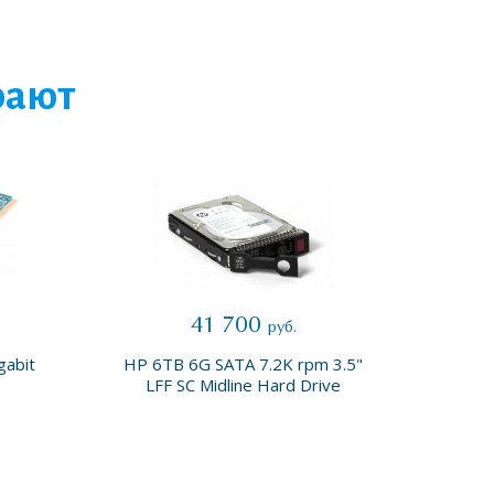
рают
41 700
руб.
gabit
HP 6TB 6G SATA 7.2K rpm 3.5"
HP 7
LFF SC Midline Hard Drive
3.5"