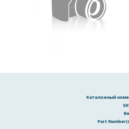
Каталожный номе
SK
Ве
Part Number(