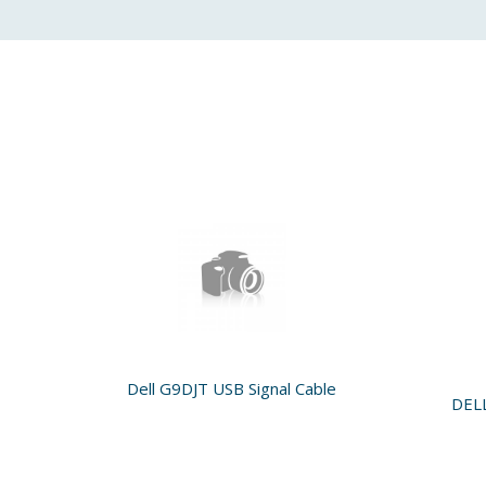
Dell G9DJT USB Signal Cable
dia
DEL
oard