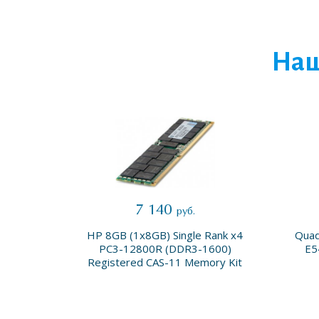
Наш
7 140
руб.
GB IO
HP 8GB (1x8GB) Single Rank x4
Quad
stem c-
PC3-12800R (DDR3-1600)
E5
Registered CAS-11 Memory Kit