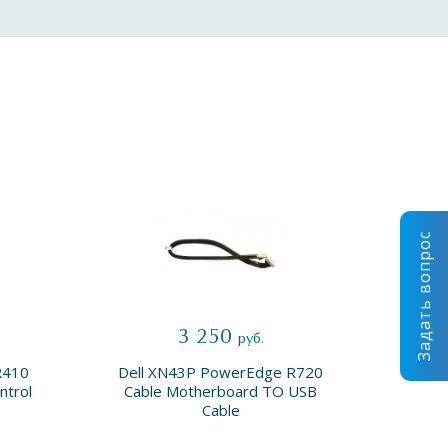
Задать вопрос
3 250
руб.
R410
Dell XN43P PowerEdge R720
Dell
ntrol
Cable Motherboard TO USB
B
Cable