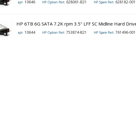
10646
628061-B21
628182-001
арт.
HP Option Part:
HP Spare Part:
HP 6TB 6G SATA 7.2K rpm 3.5" LFF SC Midline Hard Driv
10644
753874-B21
761496-001
арт.
HP Option Part:
HP Spare Part: