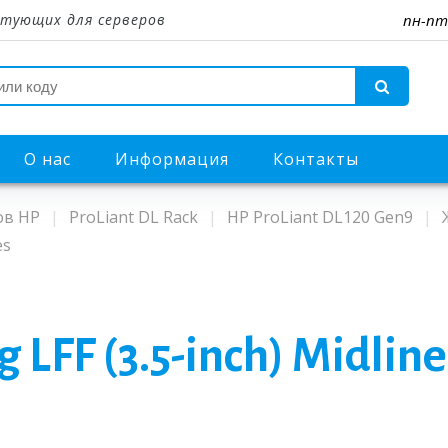
тующих для серверов
пн-пт
О нас
Информация
Контакты
ов HP
ProLiant DL Rack
HP ProLiant DL120 Gen9
es
 LFF (3.5-inch) Midlin