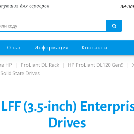
тующих для серверов
пн-пт
О нас
Информация
Контакты
ов HP
ProLiant DL Rack
HP ProLiant DL120 Gen9
Solid State Drives
FF (3.5-inch) Enterpri
Drives