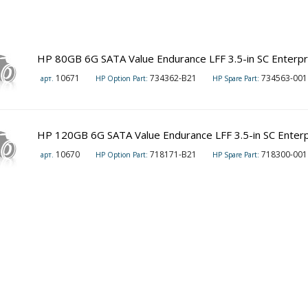
HP 80GB 6G SATA Value Endurance LFF 3.5-in SC Enterpri
10671
734362-B21
734563-001
арт.
HP Option Part:
HP Spare Part:
HP 120GB 6G SATA Value Endurance LFF 3.5-in SC Enterpr
10670
718171-B21
718300-001
арт.
HP Option Part:
HP Spare Part: