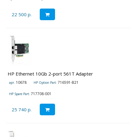
22 500 р.
HP Ethernet 10Gb 2-port 561T Adapter
10678
716591-B21
арт.
HP Option Part:
717708-001
HP Spare Part:
25 740 р.