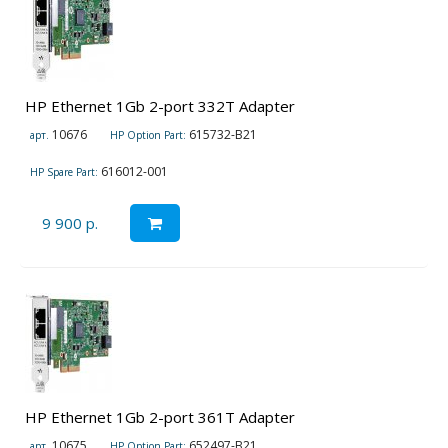
HP Ethernet 1Gb 2-port 332T Adapter
10676
615732-B21
арт.
HP Option Part:
616012-001
HP Spare Part:
9 900 р.
HP Ethernet 1Gb 2-port 361T Adapter
10675
652497-B21
арт.
HP Option Part: