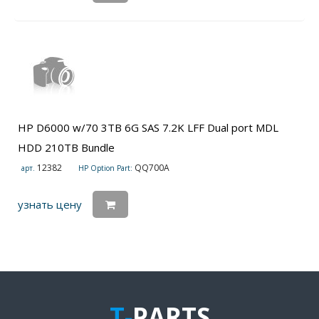
HP D6000 w/70 3TB 6G SAS 7.2K LFF Dual port MDL
HDD 210TB Bundle
12382
QQ700A
арт.
HP Option Part:
узнать цену
T-
PARTS