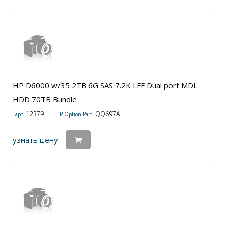
HP D6000 w/35 2TB 6G SAS 7.2K LFF Dual port MDL
HDD 70TB Bundle
12379
QQ697A
арт.
HP Option Part:
узнать цену