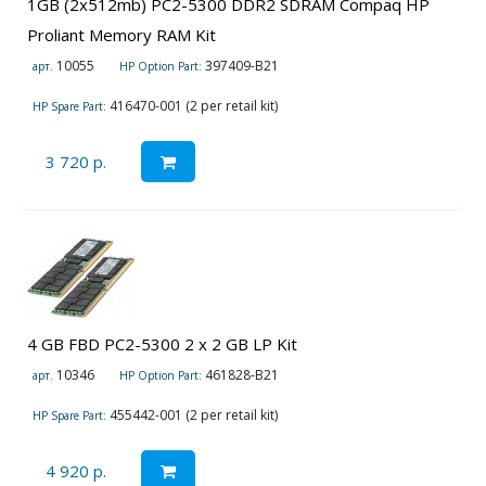
1GB (2x512mb) PC2-5300 DDR2 SDRAM Compaq HP
Proliant Memory RAM Kit
10055
397409-B21
арт.
HP Option Part:
416470-001 (2 per retail kit)
HP Spare Part:
3 720 р.
4 GB FBD PC2-5300 2 x 2 GB LP Kit
10346
461828-B21
арт.
HP Option Part:
455442-001 (2 per retail kit)
HP Spare Part:
4 920 р.