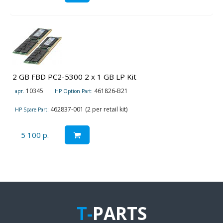
2 GB FBD PC2-5300 2 x 1 GB LP Kit
10345
461826-B21
арт.
HP Option Part:
462837-001 (2 per retail kit)
HP Spare Part:
5 100 р.
T-
PARTS