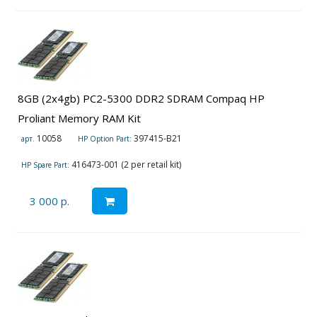
8GB (2x4gb) PC2-5300 DDR2 SDRAM Compaq HP
Proliant Memory RAM Kit
10058
397415-B21
арт.
HP Option Part:
416473-001 (2 per retail kit)
HP Spare Part:
3 000 р.