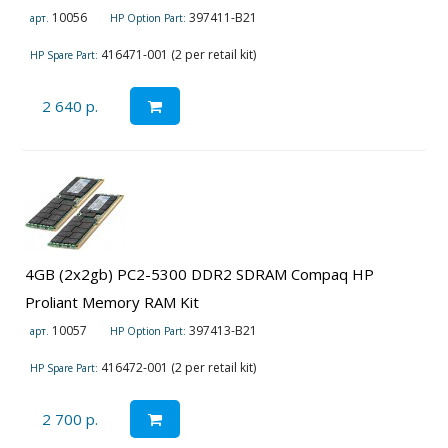
10056
397411-B21
арт.
HP Option Part:
416471-001 (2 per retail kit)
HP Spare Part:
2 640 р.
4GB (2x2gb) PC2-5300 DDR2 SDRAM Compaq HP
Proliant Memory RAM Kit
10057
397413-B21
арт.
HP Option Part:
416472-001 (2 per retail kit)
HP Spare Part:
2 700 р.