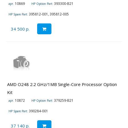
10869
393300-B21
арт.
HP Option Part:
395812-001, 395812-005
HP Spare Part:
34 500 р.
AMD O248 2.2 GHz/1MB Single-Core Processor Option
Kit
10872
379259-B21
арт.
HP Option Part:
390284-001
HP Spare Part:
37 140 р.