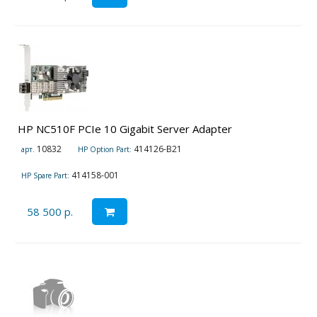
HP NC510F PCIe 10 Gigabit Server Adapter
10832
414126-B21
арт.
HP Option Part:
414158-001
HP Spare Part:
58 500 р.