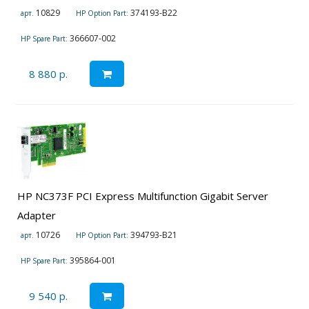
10829
374193-B22
арт.
HP Option Part:
366607-002
HP Spare Part:
8 880 р.
HP NC373F PCI Express Multifunction Gigabit Server
Adapter
10726
394793-B21
арт.
HP Option Part:
395864-001
HP Spare Part:
9 540 р.