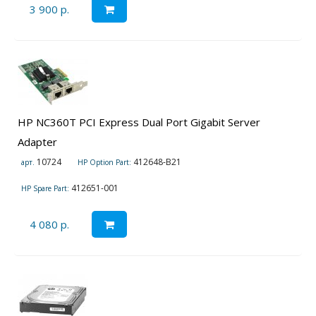
3 900 р.
HP NC360T PCI Express Dual Port Gigabit Server
Adapter
10724
412648-B21
арт.
HP Option Part:
412651-001
HP Spare Part:
4 080 р.