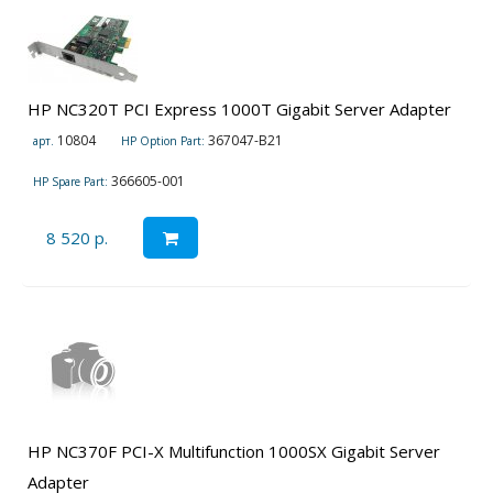
HP NC320T PCI Express 1000T Gigabit Server Adapter
10804
367047-B21
арт.
HP Option Part:
366605-001
HP Spare Part:
8 520 р.
HP NC370F PCI-X Multifunction 1000SX Gigabit Server
Adapter