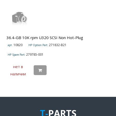
36.4-GB 10K rpm U320 SCSI Non Hot-Plug
10820
271832-B21
арт.
HP Option Part:
279785-001
HP Spare Part:
нет в
наличии
T-
PARTS