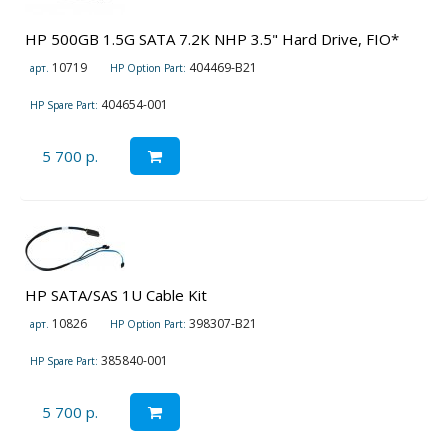
HP 500GB 1.5G SATA 7.2K NHP 3.5" Hard Drive, FIO*
10719
404469-B21
арт.
HP Option Part:
404654-001
HP Spare Part:
5 700 р.
HP SATA/SAS 1U Cable Kit
10826
398307-B21
арт.
HP Option Part:
385840-001
HP Spare Part:
5 700 р.