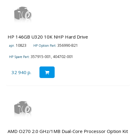
HP 146GB U320 10K NHP Hard Drive
10823
356990-B21
арт.
HP Option Part:
357915-001, 404702-001
HP Spare Part:
32 940 р.
AMD O270 2.0 GHz/1MB Dual-Core Processor Option Kit