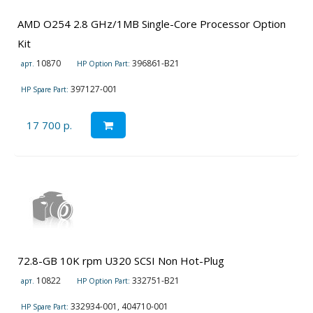
AMD O254 2.8 GHz/1MB Single-Core Processor Option
Kit
10870
396861-B21
арт.
HP Option Part:
397127-001
HP Spare Part:
17 700 р.
72.8-GB 10K rpm U320 SCSI Non Hot-Plug
10822
332751-B21
арт.
HP Option Part:
332934-001, 404710-001
HP Spare Part: