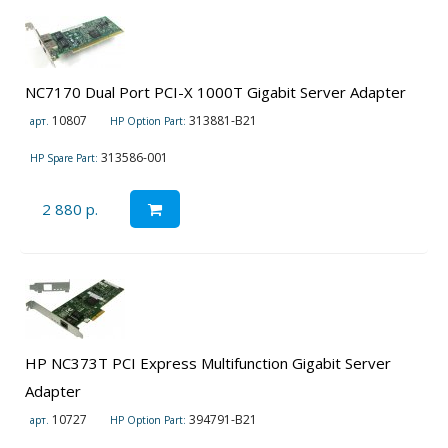
NC7170 Dual Port PCI-X 1000T Gigabit Server Adapter
10807
313881-B21
арт.
HP Option Part:
313586-001
HP Spare Part:
2 880 р.
HP NC373T PCI Express Multifunction Gigabit Server
Adapter
10727
394791-B21
арт.
HP Option Part: