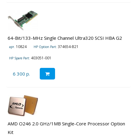
64-Bit/133-MHz Single Channel Ultra320 SCSI HBA G2
10824
374654-B21
арт.
HP Option Part:
403051-001
HP Spare Part:
6 300 р.
AMD O246 2.0 GHz/1MB Single-Core Processor Option
Kit