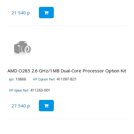
21 540 р.
AMD O285 2.6 GHz/1MB Dual-Core Processor Option Kit
10866
411097-B21
арт.
HP Option Part:
411263-001
HP Spare Part:
27 540 р.