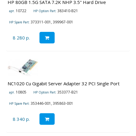
HP 80GB 1.5G SATA 7.2K NHP 3.5" Hard Drive
10722
383410-B21
арт.
HP Option Part:
373311-001, 399967-001
HP Spare Part:
8 280 р.
NC1020 Cu Gigabit Server Adapter 32 PCI Single Port
10805
353377-B21
арт.
HP Option Part:
353446-001, 395863-001
HP Spare Part:
8 340 р.