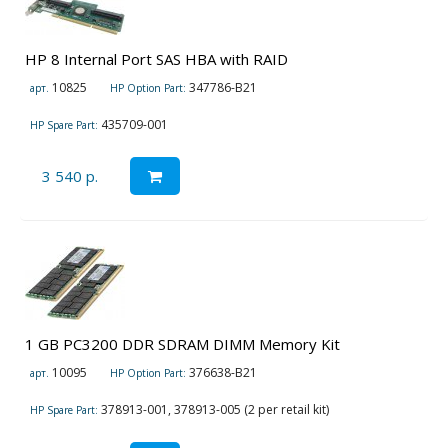
HP 8 Internal Port SAS HBA with RAID
10825
347786-B21
арт.
HP Option Part:
435709-001
HP Spare Part:
3 540 р.
1 GB PC3200 DDR SDRAM DIMM Memory Kit
10095
376638-B21
арт.
HP Option Part:
378913-001, 378913-005 (2 per retail kit)
HP Spare Part: