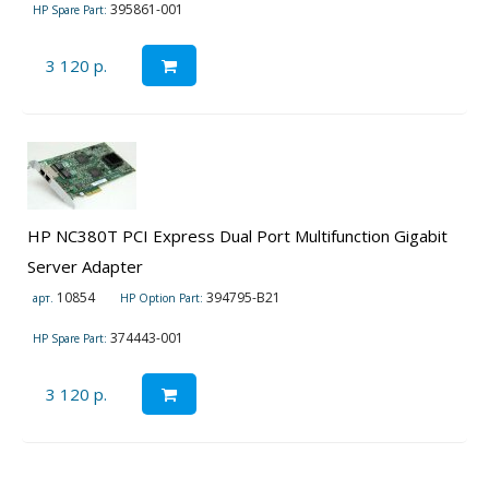
395861-001
HP Spare Part:
3 120 р.
HP NC380T PCI Express Dual Port Multifunction Gigabit
Server Adapter
10854
394795-B21
арт.
HP Option Part:
374443-001
HP Spare Part:
3 120 р.