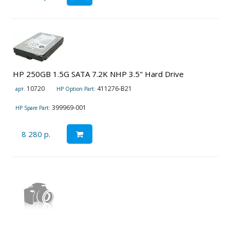
HP 250GB 1.5G SATA 7.2K NHP 3.5" Hard Drive
10720
411276-B21
арт.
HP Option Part:
399969-001
HP Spare Part:
8 280 р.