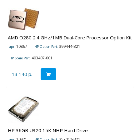
AMD O280 2.4 GHz/1MB Dual-Core Processor Option Kit
10867
399444-B21
арт.
HP Option Part:
403407-001
HP Spare Part:
13 140 р.
HP 36GB U320 15K NHP Hard Drive
10821
357012-B21
арт.
HP Option Part: