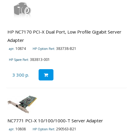
HP NC7170 PCI-X Dual Port, Low Profile Gigabit Server
Adapter
10874
383738-B21
арт.
HP Option Part:
383813-001
HP Spare Part:
3 300 р.
NC7771 PCI-X 10/100/1000-T Server Adapter
10808
290563-B21
арт.
HP Option Part: