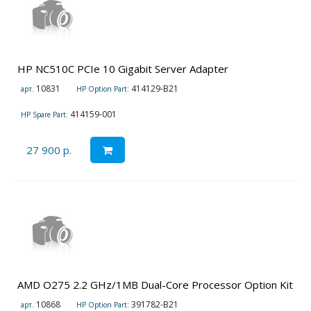
HP NC510C PCIe 10 Gigabit Server Adapter
10831
414129-B21
арт.
HP Option Part:
414159-001
HP Spare Part:
27 900 р.
AMD O275 2.2 GHz/1MB Dual-Core Processor Option Kit
10868
391782-B21
арт.
HP Option Part: