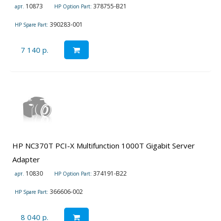
10873
378755-B21
арт.
HP Option Part:
390283-001
HP Spare Part:
7 140 р.
HP NC370T PCI-X Multifunction 1000T Gigabit Server
Adapter
10830
374191-B22
арт.
HP Option Part:
366606-002
HP Spare Part:
8 040 р.