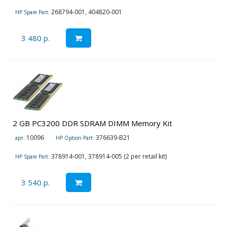
268794-001, 404820-001
HP Spare Part:
3 480 р.
2 GB PC3200 DDR SDRAM DIMM Memory Kit
10096
376639-B21
арт.
HP Option Part:
378914-001, 378914-005 (2 per retail kit)
HP Spare Part:
3 540 р.