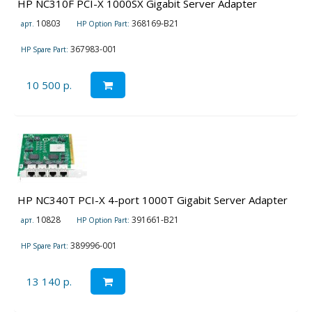
HP NC310F PCI-X 1000SX Gigabit Server Adapter
10803
368169-B21
арт.
HP Option Part:
367983-001
HP Spare Part:
10 500 р.
HP NC340T PCI-X 4-port 1000T Gigabit Server Adapter
10828
391661-B21
арт.
HP Option Part:
389996-001
HP Spare Part:
13 140 р.