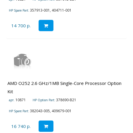
357913-001, 404711-001
HP Spare Part:
14 700 р.
AMD O252 2.6 GHz/1MB Single-Core Processor Option
Kit
10871
378690-B21
арт.
HP Option Part:
382043-005, 409679-001
HP Spare Part:
16 740 р.