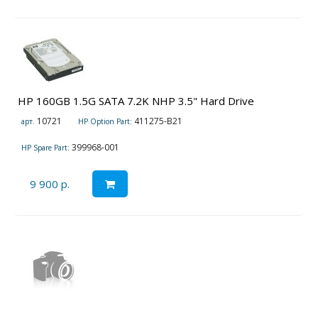
HP 160GB 1.5G SATA 7.2K NHP 3.5" Hard Drive
10721
411275-B21
арт.
HP Option Part:
399968-001
HP Spare Part:
9 900 р.