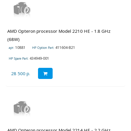
AMD Opteron processor Model 2210 HE - 1.8 GHz
(68W)
10881
411604-B21
арт.
HP Option Part:
434949-001
HP Spare Part:
28 500 р.
AMD Opteron processor Model 2214 HE - 2.2 GHz