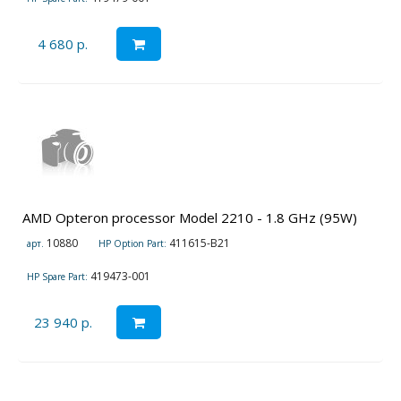
4 680 р.
AMD Opteron processor Model 2210 - 1.8 GHz (95W)
10880
411615-B21
арт.
HP Option Part:
419473-001
HP Spare Part:
23 940 р.