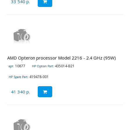
33 540 р.
AMD Opteron processor Model 2216 - 2.4 GHz (95W)
10877
435014-B21
арт.
HP Option Part:
419478-001
HP Spare Part:
41 340 р.