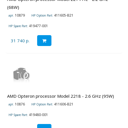
(68W)
10879
411605-B21
арт.
HP Option Part:
419477-001
HP Spare Part:
31 740 р.
AMD Opteron processor Model 2218 - 2.6 GHz (95W)
10876
411606-B21
арт.
HP Option Part:
419480-001
HP Spare Part: