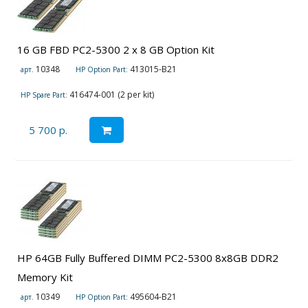
16 GB FBD PC2-5300 2 x 8 GB Option Kit
10348
413015-B21
арт.
HP Option Part:
416474-001 (2 per kit)
HP Spare Part:
5 700 р.
HP 64GB Fully Buffered DIMM PC2-5300 8x8GB DDR2
Memory Kit
10349
495604-B21
арт.
HP Option Part: