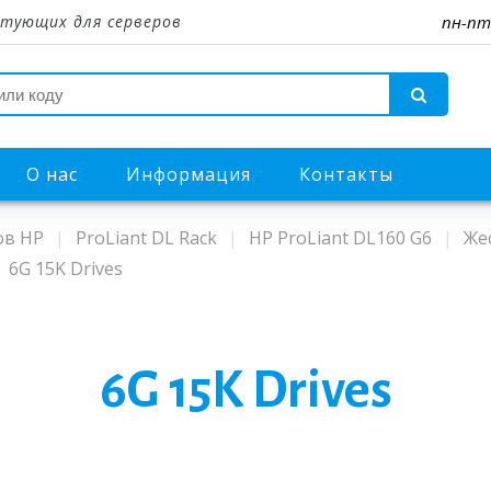
тующих для серверов
пн-пт
О нас
Информация
Контакты
ов HP
ProLiant DL Rack
HP ProLiant DL160 G6
Же
6G 15K Drives
6G 15K Drives