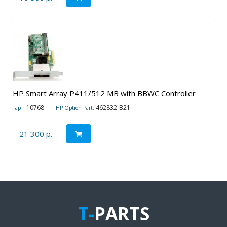
HP Smart Array P411/512 MB with BBWC Controller
10768
462832-B21
арт.
HP Option Part:
21 300 р.
T-
PARTS