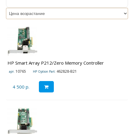
HP Smart Array P212/Zero Memory Controller
10765
462828-B21
арт.
HP Option Part:
4 500 р.