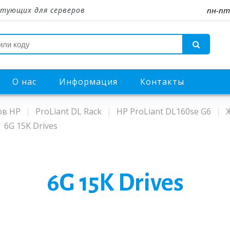
тующих для серверов
пн-пт
О нас
Информация
Контакты
ов HP
ProLiant DL Rack
HP ProLiant DL160se G6
6G 15K Drives
6G 15K Drives