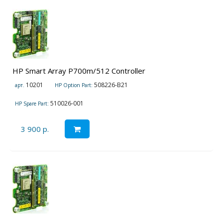
HP Smart Array P700m/512 Controller
10201
508226-B21
арт.
HP Option Part:
510026-001
HP Spare Part:
3 900 р.