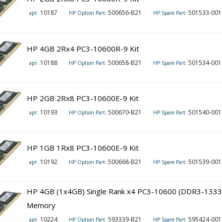
10187
500656-B21
501533-001 (1
арт.
HP Option Part:
HP Spare Part:
HP 4GB 2Rx4 PC3-10600R-9 Kit
10188
500658-B21
501534-001 (1
арт.
HP Option Part:
HP Spare Part:
HP 2GB 2Rx8 PC3-10600E-9 Kit
10193
500670-B21
501540-001 (1
арт.
HP Option Part:
HP Spare Part:
HP 1GB 1Rx8 PC3-10600E-9 Kit
10192
500668-B21
501539-001 (1
арт.
HP Option Part:
HP Spare Part:
HP 4GB (1x4GB) Single Rank x4 PC3-10600 (DDR3-1333
Memory
10224
593339-B21
595424-001 (1
арт.
HP Option Part:
HP Spare Part: