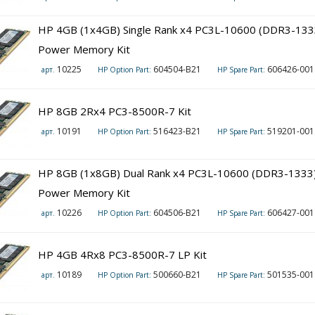
HP 4GB (1x4GB) Single Rank x4 PC3L-10600 (DDR3-133
Power Memory Kit
10225
604504-B21
606426-001
арт.
HP Option Part:
HP Spare Part:
HP 8GB 2Rx4 PC3-8500R-7 Kit
10191
516423-B21
519201-001
арт.
HP Option Part:
HP Spare Part:
HP 8GB (1x8GB) Dual Rank x4 PC3L-10600 (DDR3-1333)
Power Memory Kit
10226
604506-B21
606427-001
арт.
HP Option Part:
HP Spare Part:
HP 4GB 4Rx8 PC3-8500R-7 LP Kit
10189
500660-B21
501535-001
арт.
HP Option Part:
HP Spare Part: