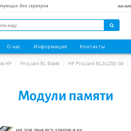
тующих для серверов
пн-пт
О нас
Информация
Контакты
ов HP
ProLiant BL Blade
HP ProLiant BL2x220c G6
Модули памяти
HP 2GB 2Rx8 PC3-10600R-9 Kit