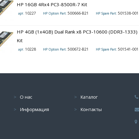
HP 16GB 4Rx4 PC3-8500R-7 Kit
10227
500666-B21
501538-001 (1
арт.
HP Option Part:
HP Spare Part:
HP 4GB (1x4GB) Dual Rank x8 PC3-10600 (DDR3-1333)
Kit
10228
500672-B21
501541-001 (1
арт.
HP Option Part:
HP Spare Part:
О нас
Каталог
Информация
Контакты