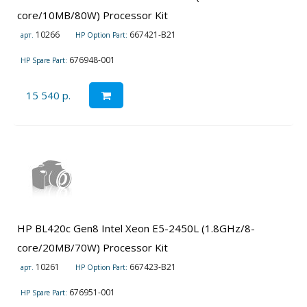
core/10MB/80W) Processor Kit
10266
667421-B21
арт.
HP Option Part:
676948-001
HP Spare Part:
15 540 р.
HP BL420c Gen8 Intel Xeon E5-2450L (1.8GHz/8-
core/20MB/70W) Processor Kit
10261
667423-B21
арт.
HP Option Part:
676951-001
HP Spare Part: