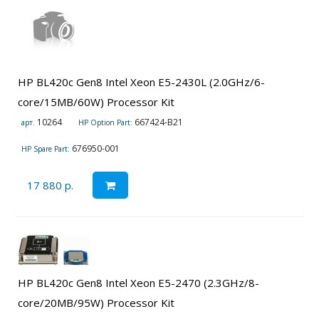
HP BL420c Gen8 Intel Xeon E5-2430L (2.0GHz/6-
core/15MB/60W) Processor Kit
10264
667424-B21
арт.
HP Option Part:
676950-001
HP Spare Part:
17 880 р.
HP BL420c Gen8 Intel Xeon E5-2470 (2.3GHz/8-
core/20MB/95W) Processor Kit