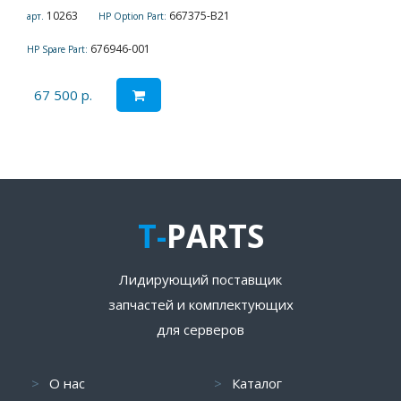
10263
667375-B21
арт.
HP Option Part:
676946-001
HP Spare Part:
67 500 р.
T-
PARTS
Лидирующий поставщик
запчастей и комплектующих
для серверов
О нас
Каталог