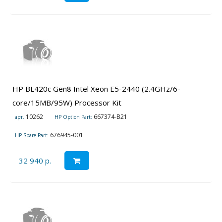
HP BL420c Gen8 Intel Xeon E5-2440 (2.4GHz/6-
core/15MB/95W) Processor Kit
10262
667374-B21
арт.
HP Option Part:
676945-001
HP Spare Part:
32 940 р.