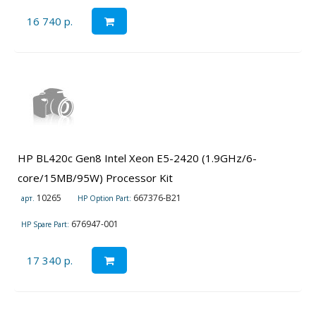
16 740 р.
HP BL420c Gen8 Intel Xeon E5-2420 (1.9GHz/6-
core/15MB/95W) Processor Kit
10265
667376-B21
арт.
HP Option Part:
676947-001
HP Spare Part:
17 340 р.