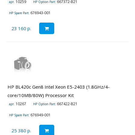
10259
667372-B21
арт.
HP Option Part:
676943-001
HP Spare Part:
23 160 р.
HP BL420c Gen8 Intel Xeon E5-2403 (1.8GHz/4-
core/10MB/80W) Processor Kit
10267
667422-B21
арт.
HP Option Part:
676949-001
HP Spare Part:
25 380 р.