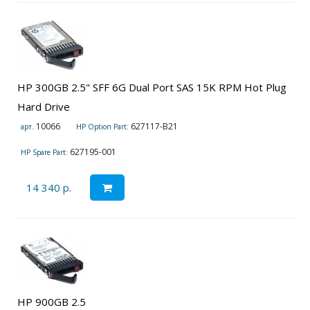
HP 300GB 2.5" SFF 6G Dual Port SAS 15K RPM Hot Plug
Hard Drive
10066
627117-B21
арт.
HP Option Part:
627195-001
HP Spare Part:
14 340 р.
HP 900GB 2.5