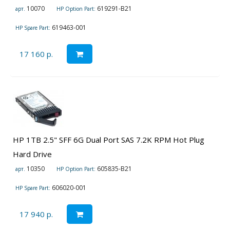
10070
619291-B21
арт.
HP Option Part:
619463-001
HP Spare Part:
17 160 р.
HP 1TB 2.5" SFF 6G Dual Port SAS 7.2K RPM Hot Plug
Hard Drive
10350
605835-B21
арт.
HP Option Part:
606020-001
HP Spare Part:
17 940 р.