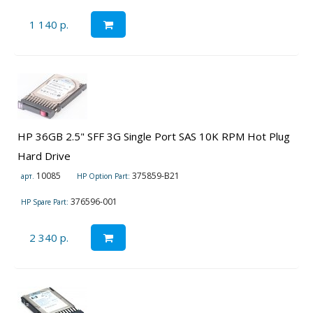
1 140 р.
HP 36GB 2.5" SFF 3G Single Port SAS 10K RPM Hot Plug
Hard Drive
10085
375859-B21
арт.
HP Option Part:
376596-001
HP Spare Part:
2 340 р.