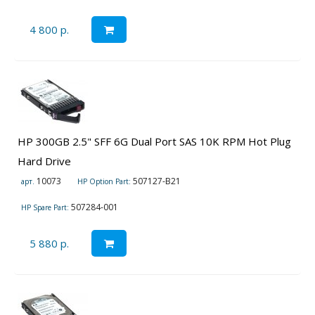
4 800 р.
HP 300GB 2.5" SFF 6G Dual Port SAS 10K RPM Hot Plug
Hard Drive
10073
507127-B21
арт.
HP Option Part:
507284-001
HP Spare Part:
5 880 р.