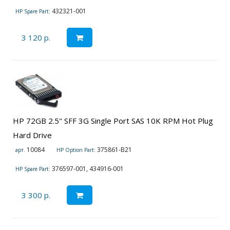
432321-001
HP Spare Part:
3 120 р.
HP 72GB 2.5" SFF 3G Single Port SAS 10K RPM Hot Plug
Hard Drive
10084
375861-B21
арт.
HP Option Part:
376597-001, 434916-001
HP Spare Part:
3 300 р.