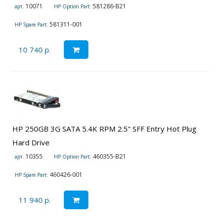
10071
581286-B21
арт.
HP Option Part:
581311-001
HP Spare Part:
10 740 р.
HP 250GB 3G SATA 5.4K RPM 2.5" SFF Entry Hot Plug
Hard Drive
10355
460355-B21
арт.
HP Option Part:
460426-001
HP Spare Part:
11 940 р.