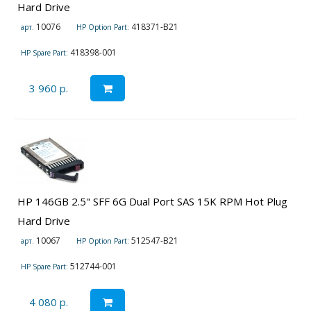
Hard Drive
10076
418371-B21
арт.
HP Option Part:
418398-001
HP Spare Part:
3 960 р.
HP 146GB 2.5" SFF 6G Dual Port SAS 15K RPM Hot Plug
Hard Drive
10067
512547-B21
арт.
HP Option Part:
512744-001
HP Spare Part:
4 080 р.