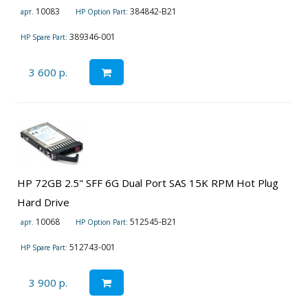
10083
384842-B21
арт.
HP Option Part:
389346-001
HP Spare Part:
3 600 р.
HP 72GB 2.5" SFF 6G Dual Port SAS 15K RPM Hot Plug
Hard Drive
10068
512545-B21
арт.
HP Option Part:
512743-001
HP Spare Part:
3 900 р.