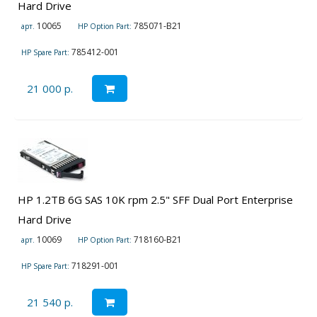
Hard Drive
10065
785071-B21
арт.
HP Option Part:
785412-001
HP Spare Part:
21 000 р.
HP 1.2TB 6G SAS 10K rpm 2.5" SFF Dual Port Enterprise
Hard Drive
10069
718160-B21
арт.
HP Option Part:
718291-001
HP Spare Part:
21 540 р.