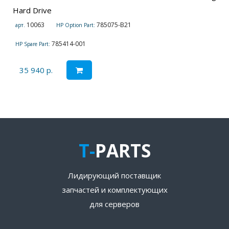
Hard Drive
10063
785075-B21
арт.
HP Option Part:
785414-001
HP Spare Part:
35 940 р.
T-
PARTS
Лидирующий поставщик
запчастей и комплектующих
для серверов