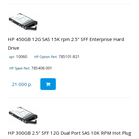
HP 450GB 12G SAS 15K rpm 2.5" SFF Enterprise Hard
Drive
10060
785101-B21
арт.
HP Option Part:
785408-001
HP Spare Part:
21 000 р.
HP 300GB 2.5" SFF 12G Dual Port SAS 10K RPM Hot Plug