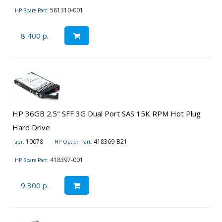
581310-001
HP Spare Part:
8 400 р.
HP 36GB 2.5" SFF 3G Dual Port SAS 15K RPM Hot Plug
Hard Drive
10078
418369-B21
арт.
HP Option Part:
418397-001
HP Spare Part:
9 300 р.