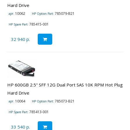
Hard Drive
10062
785079-B21
арт.
HP Option Part:
785415-001
HP Spare Part:
32 940 р.
HP 600GB 2.5" SFF 12G Dual Port SAS 10K RPM Hot Plug
Hard Drive
10064
785073-B21
арт.
HP Option Part:
785413-001
HP Spare Part:
33 540 р.