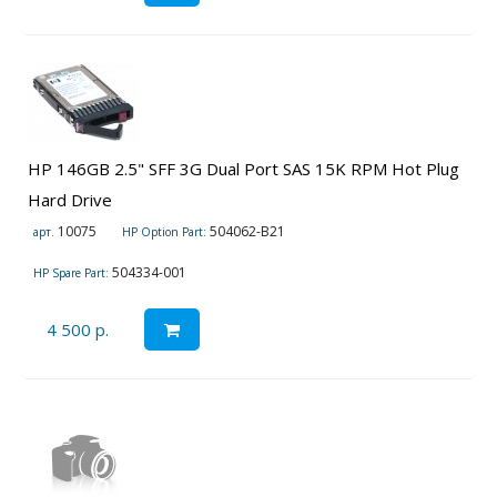
HP 146GB 2.5" SFF 3G Dual Port SAS 15K RPM Hot Plug
Hard Drive
10075
504062-B21
арт.
HP Option Part:
504334-001
HP Spare Part:
4 500 р.