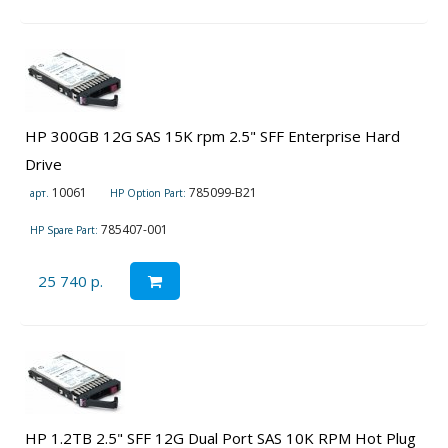
HP 300GB 12G SAS 15K rpm 2.5" SFF Enterprise Hard
Drive
10061
785099-B21
арт.
HP Option Part:
785407-001
HP Spare Part:
25 740 р.
HP 1.2TB 2.5" SFF 12G Dual Port SAS 10K RPM Hot Plug