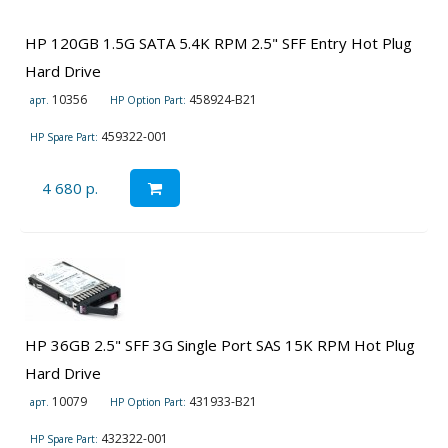
HP 120GB 1.5G SATA 5.4K RPM 2.5" SFF Entry Hot Plug
Hard Drive
10356
458924-B21
арт.
HP Option Part:
459322-001
HP Spare Part:
4 680 р.
HP 36GB 2.5" SFF 3G Single Port SAS 15K RPM Hot Plug
Hard Drive
10079
431933-B21
арт.
HP Option Part:
432322-001
HP Spare Part: