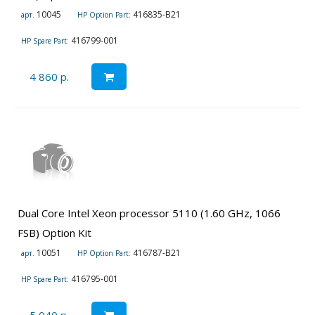
10045
416835-B21
арт.
HP Option Part:
416799-001
HP Spare Part:
4 860 р.
Dual Core Intel Xeon processor 5110 (1.60 GHz, 1066
FSB) Option Kit
10051
416787-B21
арт.
HP Option Part:
416795-001
HP Spare Part: