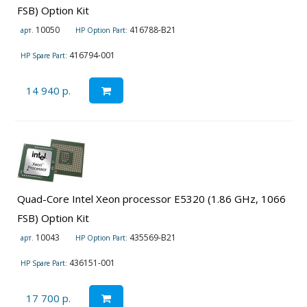
FSB) Option Kit
10050
416788-B21
арт.
HP Option Part:
416794-001
HP Spare Part:
14 940 р.
Quad-Core Intel Xeon processor E5320 (1.86 GHz, 1066
FSB) Option Kit
10043
435569-B21
арт.
HP Option Part:
436151-001
HP Spare Part:
17 700 р.