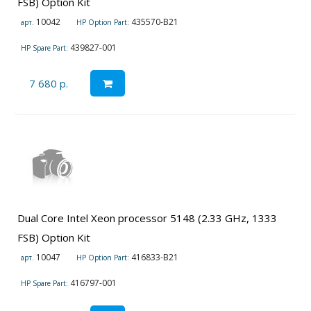
FSB) Option Kit
10042
435570-B21
арт.
HP Option Part:
439827-001
HP Spare Part:
7 680 р.
Dual Core Intel Xeon processor 5148 (2.33 GHz, 1333
FSB) Option Kit
10047
416833-B21
арт.
HP Option Part:
416797-001
HP Spare Part: