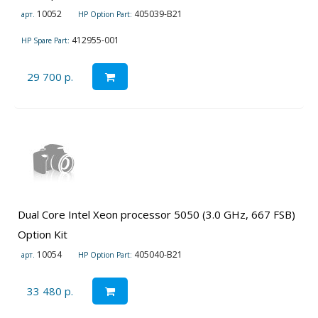
10052
405039-B21
арт.
HP Option Part:
412955-001
HP Spare Part:
29 700 р.
Dual Core Intel Xeon processor 5050 (3.0 GHz, 667 FSB)
Option Kit
10054
405040-B21
арт.
HP Option Part:
33 480 р.