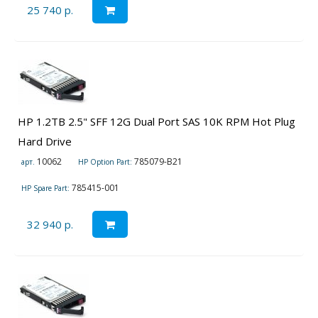
25 740 р.
HP 1.2TB 2.5" SFF 12G Dual Port SAS 10K RPM Hot Plug
Hard Drive
10062
785079-B21
арт.
HP Option Part:
785415-001
HP Spare Part:
32 940 р.