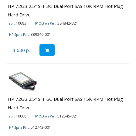
HP 72GB 2.5" SFF 3G Dual Port SAS 10K RPM Hot Plug
Hard Drive
10083
384842-B21
арт.
HP Option Part:
389346-001
HP Spare Part:
3 600 р.
HP 72GB 2.5" SFF 6G Dual Port SAS 15K RPM Hot Plug
Hard Drive
10068
512545-B21
арт.
HP Option Part:
512743-001
HP Spare Part: