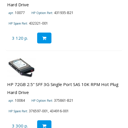
Hard Drive
10077
431935-B21
арт.
HP Option Part:
432321-001
HP Spare Part:
3 120 р.
HP 72GB 2.5" SFF 3G Single Port SAS 10K RPM Hot Plug
Hard Drive
10084
375861-B21
арт.
HP Option Part:
376597-001, 434916-001
HP Spare Part:
3 300 р.