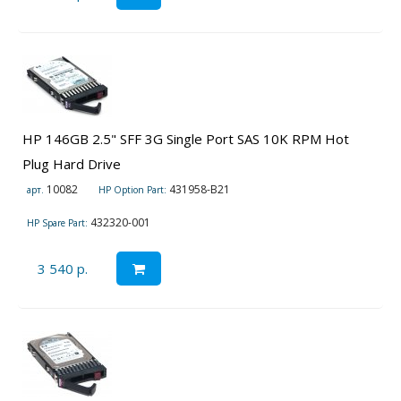
HP 146GB 2.5" SFF 3G Single Port SAS 10K RPM Hot
Plug Hard Drive
10082
431958-B21
арт.
HP Option Part:
432320-001
HP Spare Part:
3 540 р.