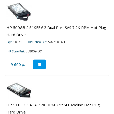
HP 500GB 2.5" SFF 6G Dual Port SAS 7.2K RPM Hot Plug
Hard Drive
10351
507610-B21
арт.
HP Option Part:
508009-001
HP Spare Part:
9 660 р.
HP 1TB 3G SATA 7.2K RPM 2.5" SFF Midline Hot Plug
Hard Drive