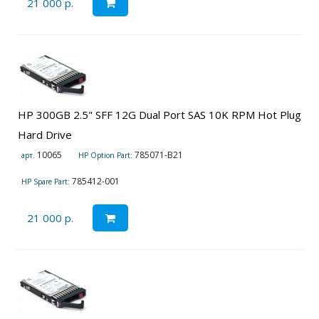
21 000 р.
HP 300GB 2.5" SFF 12G Dual Port SAS 10K RPM Hot Plug
Hard Drive
10065
785071-B21
арт.
HP Option Part:
785412-001
HP Spare Part:
21 000 р.