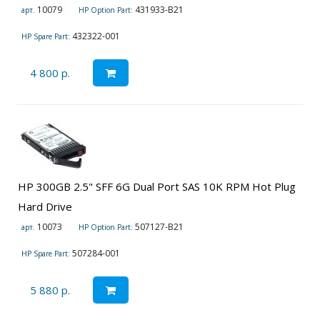
10079
431933-B21
арт.
HP Option Part:
432322-001
HP Spare Part:
4 800 р.
HP 300GB 2.5" SFF 6G Dual Port SAS 10K RPM Hot Plug
Hard Drive
10073
507127-B21
арт.
HP Option Part:
507284-001
HP Spare Part:
5 880 р.