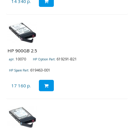
14 340 р.
HP 900GB 2.5
10070
619291-B21
арт.
HP Option Part:
619463-001
HP Spare Part:
17 160 р.