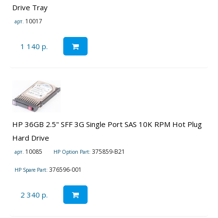
Drive Tray
10017
арт.
1 140 р.
HP 36GB 2.5" SFF 3G Single Port SAS 10K RPM Hot Plug
Hard Drive
10085
375859-B21
арт.
HP Option Part:
376596-001
HP Spare Part:
2 340 р.