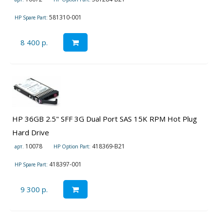
581310-001
HP Spare Part:
8 400 р.
HP 36GB 2.5" SFF 3G Dual Port SAS 15K RPM Hot Plug
Hard Drive
10078
418369-B21
арт.
HP Option Part:
418397-001
HP Spare Part:
9 300 р.