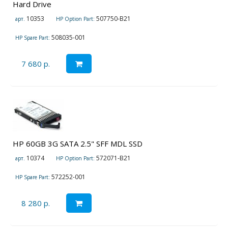
Hard Drive
10353
507750-B21
арт.
HP Option Part:
508035-001
HP Spare Part:
7 680 р.
HP 60GB 3G SATA 2.5" SFF MDL SSD
10374
572071-B21
арт.
HP Option Part:
572252-001
HP Spare Part:
8 280 р.