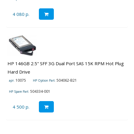
4 080 р.
HP 146GB 2.5" SFF 3G Dual Port SAS 15K RPM Hot Plug
Hard Drive
10075
504062-B21
арт.
HP Option Part:
504334-001
HP Spare Part:
4 500 р.