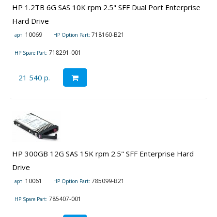
HP 1.2TB 6G SAS 10K rpm 2.5" SFF Dual Port Enterprise
Hard Drive
10069
718160-B21
арт.
HP Option Part:
718291-001
HP Spare Part:
21 540 р.
HP 300GB 12G SAS 15K rpm 2.5" SFF Enterprise Hard
Drive
10061
785099-B21
арт.
HP Option Part:
785407-001
HP Spare Part: