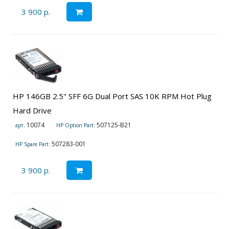
3 900 р.
HP 146GB 2.5" SFF 6G Dual Port SAS 10K RPM Hot Plug
Hard Drive
10074
507125-B21
арт.
HP Option Part:
507283-001
HP Spare Part:
3 900 р.