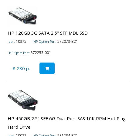
HP 120GB 3G SATA 2.5" SFF MDL SSD
10375
572073-B21
арт.
HP Option Part:
572253-001
HP Spare Part:
8 280 р.
HP 450GB 2.5" SFF 6G Dual Port SAS 10K RPM Hot Plug
Hard Drive
10072
581284-B21
арт.
HP Option Part: