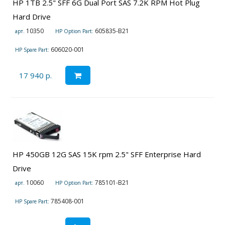
HP 1TB 2.5" SFF 6G Dual Port SAS 7.2K RPM Hot Plug
Hard Drive
10350
605835-B21
арт.
HP Option Part:
606020-001
HP Spare Part:
17 940 р.
HP 450GB 12G SAS 15K rpm 2.5" SFF Enterprise Hard
Drive
10060
785101-B21
арт.
HP Option Part:
785408-001
HP Spare Part: