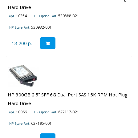
Hard Drive
10354
530888-B21
арт.
HP Option Part:
530932-001
HP Spare Part:
13 200 р.
HP 300GB 2.5" SFF 6G Dual Port SAS 15K RPM Hot Plug
Hard Drive
10066
627117-B21
арт.
HP Option Part:
627195-001
HP Spare Part: