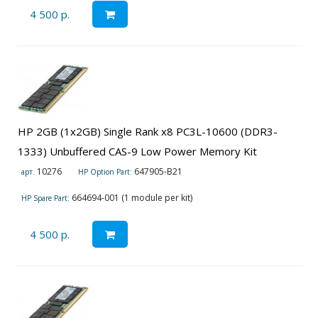
4 500 р.
HP 2GB (1x2GB) Single Rank x8 PC3L-10600 (DDR3-
1333) Unbuffered CAS-9 Low Power Memory Kit
10276
647905-B21
арт.
HP Option Part:
664694-001 (1 module per kit)
HP Spare Part:
4 500 р.