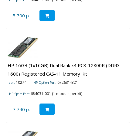
HP Spare Part:
5 700 р.
HP 16GB (1x16GB) Dual Rank x4 PC3-12800R (DDR3-
1600) Registered CAS-11 Memory Kit
10274
672631-B21
арт.
HP Option Part:
684031-001 (1 module per kit)
HP Spare Part:
7 740 р.