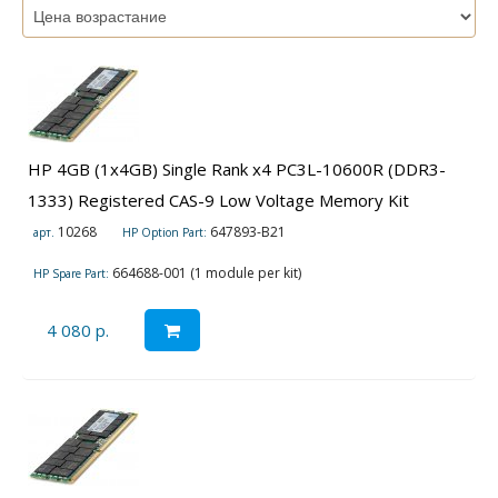
HP 4GB (1x4GB) Single Rank x4 PC3L-10600R (DDR3-
1333) Registered CAS-9 Low Voltage Memory Kit
10268
647893-B21
арт.
HP Option Part:
664688-001 (1 module per kit)
HP Spare Part:
4 080 р.