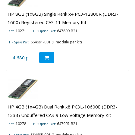
HP 8GB (1x8GB) Single Rank x4 PC3-12800R (DDR3-
1600) Registered CAS-11 Memory Kit
10271
647899-B21
арт.
HP Option Part:
664691-001 (1 module per kit)
HP Spare Part:
4 680 р.
HP 4GB (1x4GB) Dual Rank x8 PC3L-10600E (DDR3-
1333) Unbuffered CAS-9 Low Voltage Memory Kit
10278
647907-B21
арт.
HP Option Part:
664695-001 (1 module per kit)