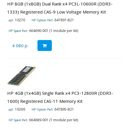
HP 8GB (1x8GB) Dual Rank x4 PC3L-10600R (DDR3-
1333) Registered CAS-9 Low Voltage Memory Kit
10270
647897-B21
арт.
HP Option Part:
664690-001 (1 module per kit)
HP Spare Part:
4 080 р.
HP 4GB (1x4GB) Single Rank x4 PC3-12800R (DDR3-
1600) Registered CAS-11 Memory Kit
10269
647895-B21
арт.
HP Option Part:
664689-001 (1 module per kit)
HP Spare Part: