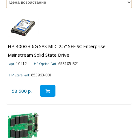
HP 400GB 6G SAS MLC 2.5" SFF SC Enterprise
Mainstream Solid State Drive
10412
653105-B21
арт.
HP Option Part:
653963-001
HP Spare Part:
58 500 р.