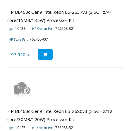
HP BL460c Gen9 Intel Xeon E5-2637v3 (3.5GHz/4-
core/15MB/135W) Processor Kit
10438
765268-B21
арт.
HP Option Part:
762455-001
HP Spare Part:
97 920 р.
HP BL460c Gen9 Intel Xeon E5-2680v3 (2.5GHz/12-
core/30MB/120W) Processor Kit
10427
726988-B21
арт.
HP Option Part: