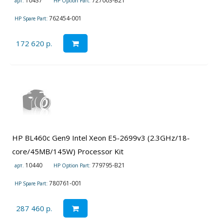
10437
727003-B21
арт.
HP Option Part:
762454-001
HP Spare Part:
172 620 р.
HP BL460c Gen9 Intel Xeon E5-2699v3 (2.3GHz/18-
core/45MB/145W) Processor Kit
10440
779795-B21
арт.
HP Option Part:
780761-001
HP Spare Part:
287 460 р.