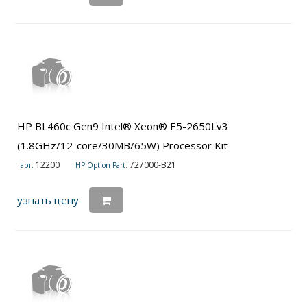
HP BL460c Gen9 Intel® Xeon® E5-2650Lv3
(1.8GHz/12-core/30MB/65W) Processor Kit
12200
727000-B21
арт.
HP Option Part:
узнать цену