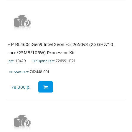
HP BL460c Gen9 Intel Xeon E5-2650v3 (2.3GHz/10-
core/25MB/105W) Processor Kit
10429
726991-B21
арт.
HP Option Part:
762448-001
HP Spare Part:
78 300 р.