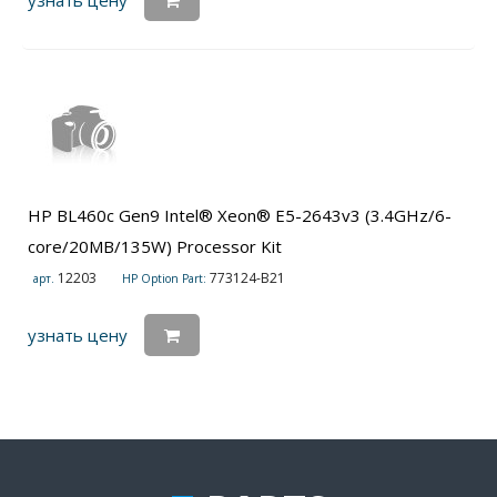
узнать цену
HP BL460c Gen9 Intel® Xeon® E5-2643v3 (3.4GHz/6-
core/20MB/135W) Processor Kit
12203
773124-B21
арт.
HP Option Part:
узнать цену