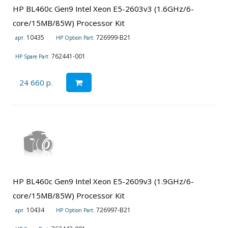
HP BL460c Gen9 Intel Xeon E5-2603v3 (1.6GHz/6-
core/15MB/85W) Processor Kit
10435
726999-B21
арт.
HP Option Part:
762441-001
HP Spare Part:
24 660 р.
HP BL460c Gen9 Intel Xeon E5-2609v3 (1.9GHz/6-
core/15MB/85W) Processor Kit
10434
726997-B21
арт.
HP Option Part: