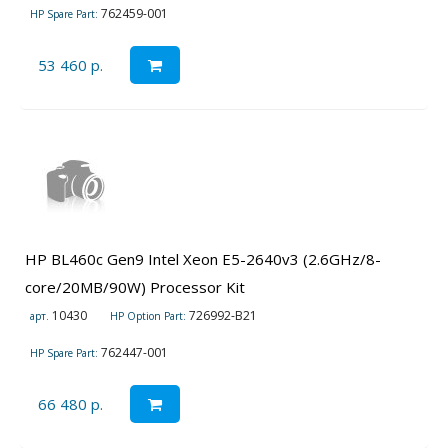
762459-001
HP Spare Part:
53 460 р.
HP BL460c Gen9 Intel Xeon E5-2640v3 (2.6GHz/8-
core/20MB/90W) Processor Kit
10430
726992-B21
арт.
HP Option Part:
762447-001
HP Spare Part:
66 480 р.