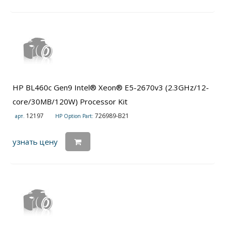
HP BL460c Gen9 Intel® Xeon® E5-2670v3 (2.3GHz/12-
core/30MB/120W) Processor Kit
12197
726989-B21
арт.
HP Option Part:
узнать цену