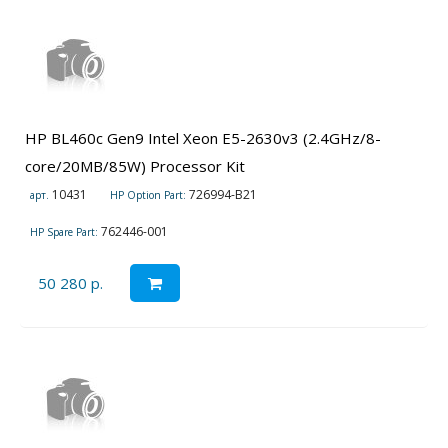
HP BL460c Gen9 Intel Xeon E5-2630v3 (2.4GHz/8-
core/20MB/85W) Processor Kit
10431
726994-B21
арт.
HP Option Part:
762446-001
HP Spare Part:
50 280 р.