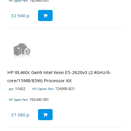
762443-001
HP Spare Part:
32 940 р.
HP BL460c Gen9 Intel Xeon E5-2620v3 (2.4GHz/6-
core/15MB/85W) Processor Kit
10432
726995-B21
арт.
HP Option Part:
762445-001
HP Spare Part:
37 380 р.