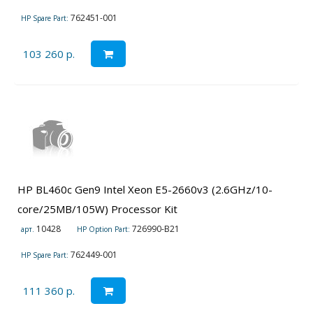
762451-001
HP Spare Part:
103 260 р.
HP BL460c Gen9 Intel Xeon E5-2660v3 (2.6GHz/10-
core/25MB/105W) Processor Kit
10428
726990-B21
арт.
HP Option Part:
762449-001
HP Spare Part:
111 360 р.