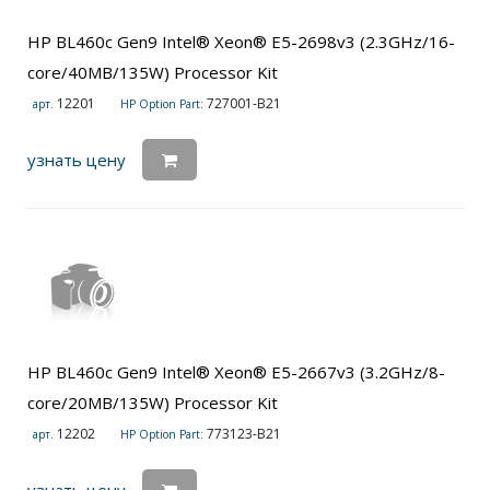
HP BL460c Gen9 Intel® Xeon® E5-2698v3 (2.3GHz/16-
core/40MB/135W) Processor Kit
12201
727001-B21
арт.
HP Option Part:
узнать цену
HP BL460c Gen9 Intel® Xeon® E5-2667v3 (3.2GHz/8-
core/20MB/135W) Processor Kit
12202
773123-B21
арт.
HP Option Part: