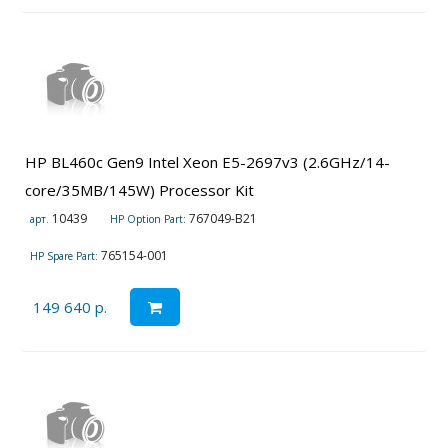
HP BL460c Gen9 Intel Xeon E5-2697v3 (2.6GHz/14-
core/35MB/145W) Processor Kit
10439
767049-B21
арт.
HP Option Part:
765154-001
HP Spare Part:
149 640 р.