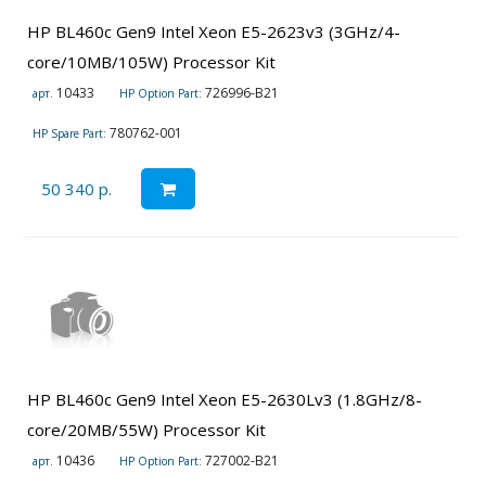
HP BL460c Gen9 Intel Xeon E5-2623v3 (3GHz/4-
core/10MB/105W) Processor Kit
10433
726996-B21
арт.
HP Option Part:
780762-001
HP Spare Part:
50 340 р.
HP BL460c Gen9 Intel Xeon E5-2630Lv3 (1.8GHz/8-
core/20MB/55W) Processor Kit
10436
727002-B21
арт.
HP Option Part: