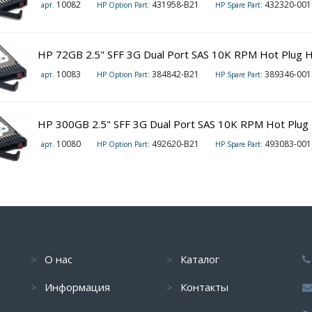
10082
431958-B21
432320-001
арт.
HP Option Part:
HP Spare Part:
HP 72GB 2.5" SFF 3G Dual Port SAS 10K RPM Hot Plug H
10083
384842-B21
389346-001
арт.
HP Option Part:
HP Spare Part:
HP 300GB 2.5" SFF 3G Dual Port SAS 10K RPM Hot Plug 
10080
492620-B21
493083-001
арт.
HP Option Part:
HP Spare Part:
О нас
Каталог
Информация
Контакты