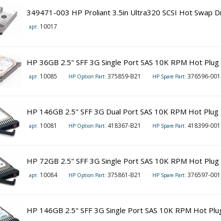
349471-003 HP Proliant 3.5in Ultra320 SCSI Hot Swap D
10017
арт.
HP 36GB 2.5" SFF 3G Single Port SAS 10K RPM Hot Plug
10085
375859-B21
376596-001
арт.
HP Option Part:
HP Spare Part:
HP 146GB 2.5" SFF 3G Dual Port SAS 10K RPM Hot Plug 
10081
418367-B21
418399-001
арт.
HP Option Part:
HP Spare Part:
HP 72GB 2.5" SFF 3G Single Port SAS 10K RPM Hot Plug
10084
375861-B21
376597-001
арт.
HP Option Part:
HP Spare Part:
HP 146GB 2.5" SFF 3G Single Port SAS 10K RPM Hot Plu