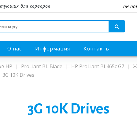
тующих для серверов
пн-пт
О нас
Информация
Контакты
ов HP
ProLiant BL Blade
HP ProLiant BL465c G7
Ж
3G 10K Drives
3G 10K Drives