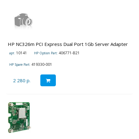
HP NC326m PCI Express Dual Port 1Gb Server Adapter
10141
406771-B21
арт.
HP Option Part:
419330-001
HP Spare Part:
2 280 р.