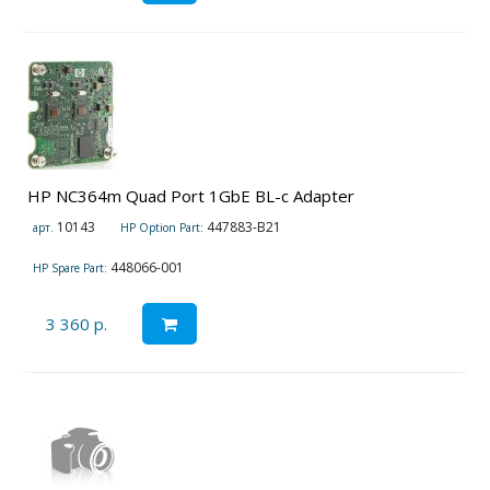
HP NC364m Quad Port 1GbE BL-c Adapter
10143
447883-B21
арт.
HP Option Part:
448066-001
HP Spare Part:
3 360 р.