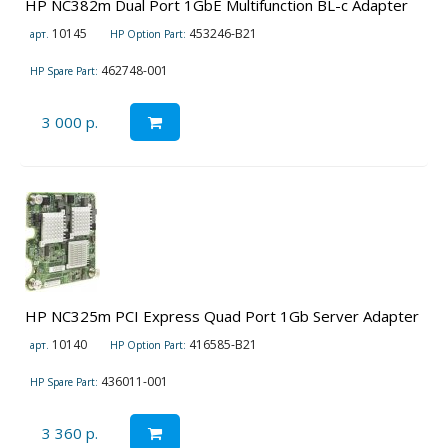
HP NC382m Dual Port 1GbE Multifunction BL-c Adapter
10145
453246-B21
арт.
HP Option Part:
462748-001
HP Spare Part:
3 000 р.
HP NC325m PCI Express Quad Port 1Gb Server Adapter
10140
416585-B21
арт.
HP Option Part:
436011-001
HP Spare Part:
3 360 р.