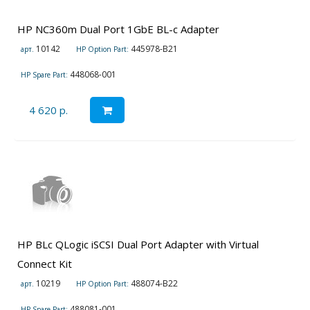
HP NC360m Dual Port 1GbE BL-c Adapter
10142
445978-B21
арт.
HP Option Part:
448068-001
HP Spare Part:
4 620 р.
HP BLc QLogic iSCSI Dual Port Adapter with Virtual
Connect Kit
10219
488074-B22
арт.
HP Option Part:
488081-001
HP Spare Part: