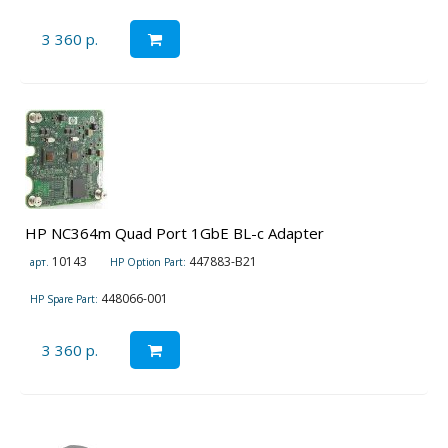
3 360 р.
HP NC364m Quad Port 1GbE BL-c Adapter
10143
447883-B21
арт.
HP Option Part:
448066-001
HP Spare Part:
3 360 р.