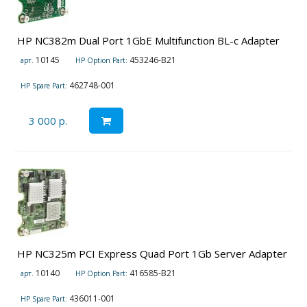
HP NC382m Dual Port 1GbE Multifunction BL-c Adapter
10145
453246-B21
арт.
HP Option Part:
462748-001
HP Spare Part:
3 000 р.
HP NC325m PCI Express Quad Port 1Gb Server Adapter
10140
416585-B21
арт.
HP Option Part:
436011-001
HP Spare Part: