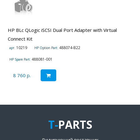
HP BLc QLogic iSCSI Dual Port Adapter with Virtual
Connect Kit
10219
488074-B22
арт.
HP Option Part:
488081-001
HP Spare Part:
8 760 р.
T-
PARTS
Лидирующий поставщик