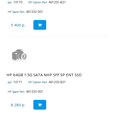
10170
461201-B21
арт.
HP Option Part:
461332-001
HP Spare Part:
5 400 р.
HP 64GB 1.5G SATA NHP SFF SP ENT SSD
10171
461203-B21
арт.
HP Option Part:
461333-001
HP Spare Part:
8 280 р.