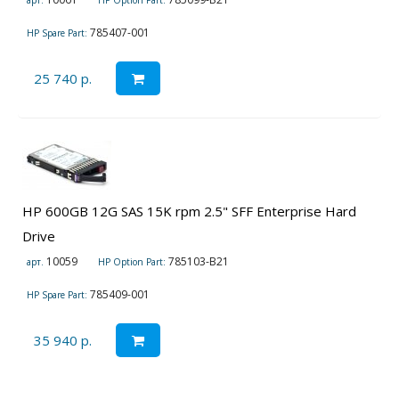
арт.
HP Option Part:
785407-001
HP Spare Part:
25 740 р.
HP 600GB 12G SAS 15K rpm 2.5" SFF Enterprise Hard
Drive
10059
785103-B21
арт.
HP Option Part:
785409-001
HP Spare Part:
35 940 р.