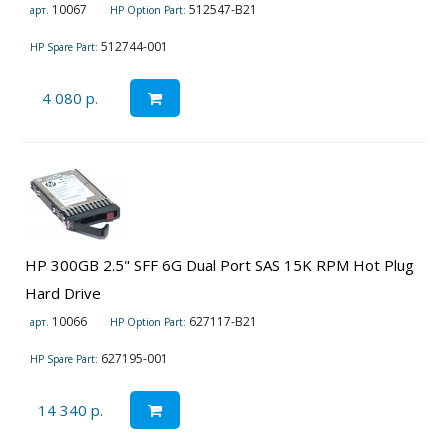
10067
512547-B21
арт.
HP Option Part:
512744-001
HP Spare Part:
4 080 р.
HP 300GB 2.5" SFF 6G Dual Port SAS 15K RPM Hot Plug
Hard Drive
10066
627117-B21
арт.
HP Option Part:
627195-001
HP Spare Part:
14 340 р.