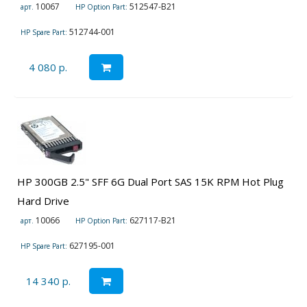
10067
512547-B21
арт.
HP Option Part:
512744-001
HP Spare Part:
4 080 р.
HP 300GB 2.5" SFF 6G Dual Port SAS 15K RPM Hot Plug
Hard Drive
10066
627117-B21
арт.
HP Option Part:
627195-001
HP Spare Part:
14 340 р.