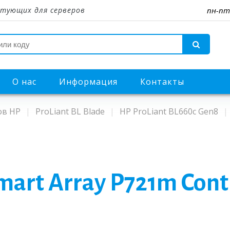
тующих для серверов
пн-пт
О нас
Информация
Контакты
ов HP
ProLiant BL Blade
HP ProLiant BL660c Gen8
art Array P721m Cont