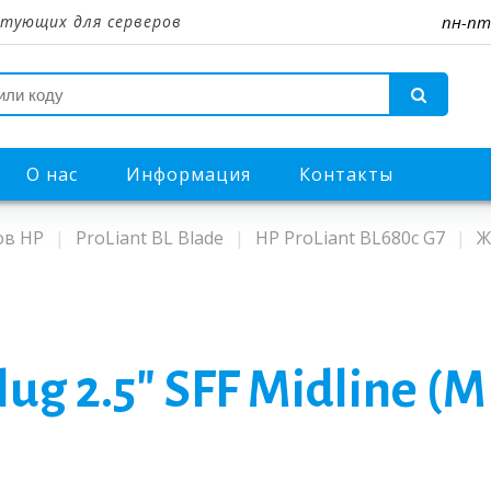
тующих для серверов
пн-пт
О нас
Информация
Контакты
ов HP
ProLiant BL Blade
HP ProLiant BL680c G7
Ж
lug 2.5" SFF Midline (M