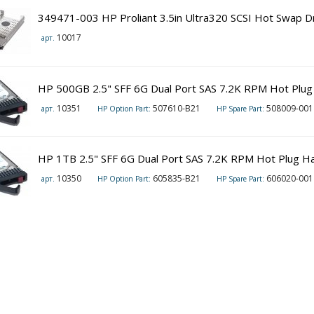
349471-003 HP Proliant 3.5in Ultra320 SCSI Hot Swap D
10017
арт.
HP 500GB 2.5" SFF 6G Dual Port SAS 7.2K RPM Hot Plug
10351
507610-B21
508009-001
арт.
HP Option Part:
HP Spare Part:
HP 1TB 2.5" SFF 6G Dual Port SAS 7.2K RPM Hot Plug Ha
10350
605835-B21
606020-001
арт.
HP Option Part:
HP Spare Part: