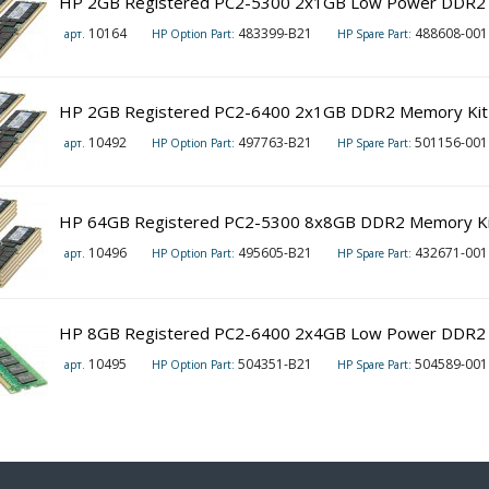
HP 2GB Registered PC2-5300 2x1GB Low Power DDR2 
10164
483399-B21
488608-001 (
арт.
HP Option Part:
HP Spare Part:
HP 2GB Registered PC2-6400 2x1GB DDR2 Memory Kit
10492
497763-B21
501156-001
арт.
HP Option Part:
HP Spare Part:
HP 64GB Registered PC2-5300 8x8GB DDR2 Memory Ki
10496
495605-B21
432671-001
арт.
HP Option Part:
HP Spare Part:
HP 8GB Registered PC2-6400 2x4GB Low Power DDR2 
10495
504351-B21
504589-001
арт.
HP Option Part:
HP Spare Part: