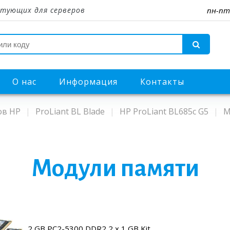
тующих для серверов
пн-пт
О нас
Информация
Контакты
ов HP
ProLiant BL Blade
HP ProLiant BL685c G5
М
Модули памяти
2 GB PC2-5300 DDR2 2 x 1 GB Kit