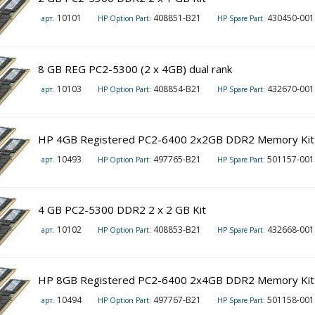
10101
408851-B21
430450-001 (2
арт.
HP Option Part:
HP Spare Part:
8 GB REG PC2-5300 (2 x 4GB) dual rank
10103
408854-B21
432670-001 (2
арт.
HP Option Part:
HP Spare Part:
HP 4GB Registered PC2-6400 2x2GB DDR2 Memory Kit
10493
497765-B21
501157-001
арт.
HP Option Part:
HP Spare Part:
4 GB PC2-5300 DDR2 2 x 2 GB Kit
10102
408853-B21
432668-001 (2
арт.
HP Option Part:
HP Spare Part:
HP 8GB Registered PC2-6400 2x4GB DDR2 Memory Kit
10494
497767-B21
501158-001 (2
арт.
HP Option Part:
HP Spare Part: