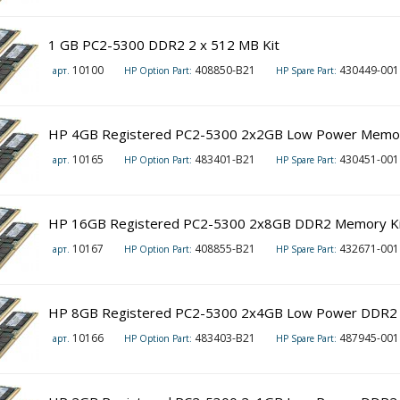
1 GB PC2-5300 DDR2 2 x 512 MB Kit
10100
408850-B21
430449-001 (2
арт.
HP Option Part:
HP Spare Part:
HP 4GB Registered PC2-5300 2x2GB Low Power Memor
10165
483401-B21
430451-001 (
арт.
HP Option Part:
HP Spare Part:
HP 16GB Registered PC2-5300 2x8GB DDR2 Memory Ki
10167
408855-B21
432671-001 (
арт.
HP Option Part:
HP Spare Part:
HP 8GB Registered PC2-5300 2x4GB Low Power DDR2 
10166
483403-B21
487945-001 (2
арт.
HP Option Part:
HP Spare Part: