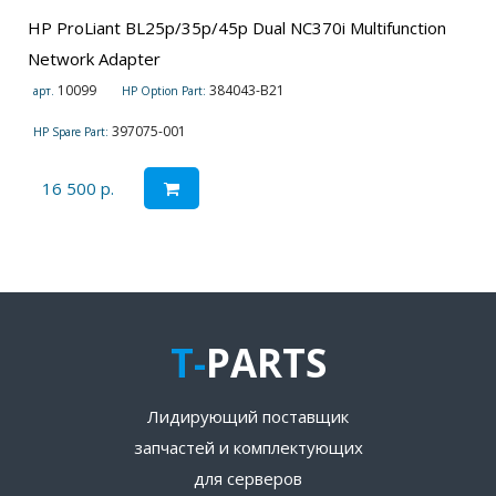
HP ProLiant BL25p/35p/45p Dual NC370i Multifunction
Network Adapter
10099
384043-B21
арт.
HP Option Part:
397075-001
HP Spare Part:
16 500 р.
T-
PARTS
Лидирующий поставщик
запчастей и комплектующих
для серверов