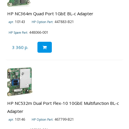
HP NC364m Quad Port 1GbE BL-c Adapter
10143
447883-B21
арт.
HP Option Part:
448066-001
HP Spare Part:
3 360 р.
HP NC532m Dual Port Flex-10 10GbE Multifunction BL-c
Adapter
10146
467799-B21
арт.
HP Option Part: