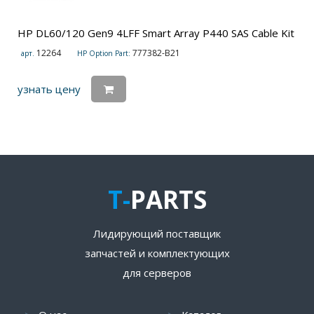
HP DL60/120 Gen9 4LFF Smart Array P440 SAS Cable Kit
12264
777382-B21
арт.
HP Option Part:
узнать цену
T-
PARTS
Лидирующий поставщик
запчастей и комплектующих
для серверов