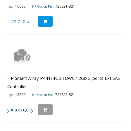
10686
726821-B21
арт.
HP Option Part:
22 740 р.
HP Smart Array P441/4GB FBWC 12Gb 2-ports Ext SAS
Controller
12260
726825-B21
арт.
HP Option Part:
узнать цену