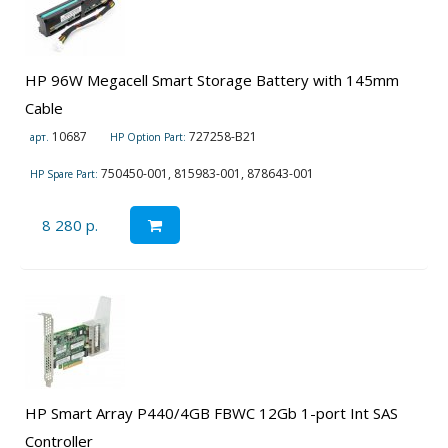
HP 96W Megacell Smart Storage Battery with 145mm
Cable
10687
727258-B21
арт.
HP Option Part:
750450-001, 815983-001, 878643-001
HP Spare Part:
8 280 р.
HP Smart Array P440/4GB FBWC 12Gb 1-port Int SAS
Controller