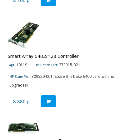
8 700 р.
Smart Array 6402/128 Controller
10119
273915-B21
арт.
HP Option Part:
309520-001 (spare # is base 6400 card with no
HP Spare Part:
upgrades)
8 880 р.