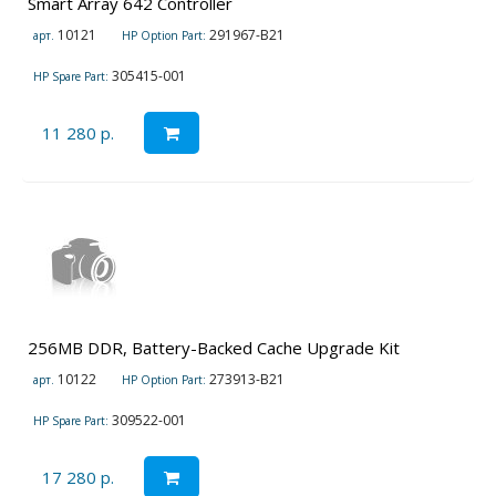
Smart Array 642 Controller
10121
291967-B21
арт.
HP Option Part:
305415-001
HP Spare Part:
11 280 р.
256MB DDR, Battery-Backed Cache Upgrade Kit
10122
273913-B21
арт.
HP Option Part:
309522-001
HP Spare Part:
17 280 р.