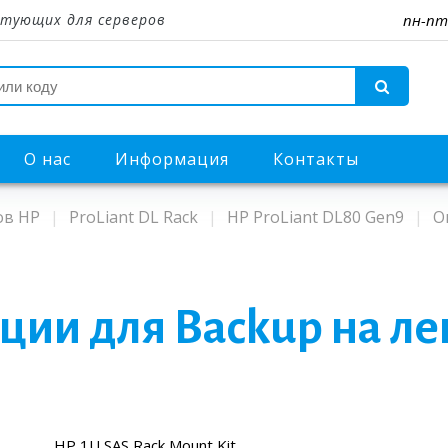
тующих для серверов
пн-пт
О нас
Информация
Контакты
ов HP
ProLiant DL Rack
HP ProLiant DL80 Gen9
О
ции для Backup на ле
HP 1U SAS Rack Mount Kit