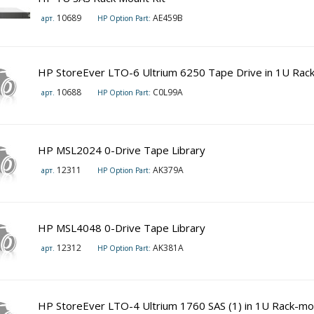
10689
AE459B
арт.
HP Option Part:
HP StoreEver LTO-6 Ultrium 6250 Tape Drive in 1U Rack
10688
C0L99A
арт.
HP Option Part:
HP MSL2024 0-Drive Tape Library
12311
AK379A
арт.
HP Option Part:
HP MSL4048 0-Drive Tape Library
12312
AK381A
арт.
HP Option Part:
HP StoreEver LTO-4 Ultrium 1760 SAS (1) in 1U Rack-mo