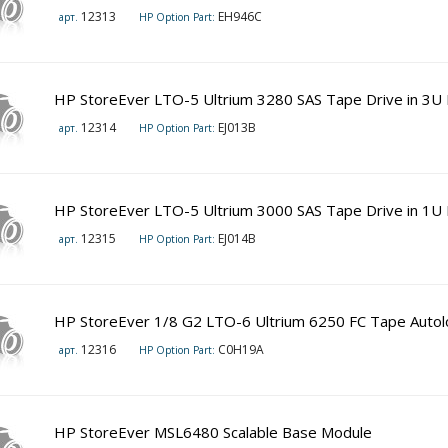
12313
EH946C
арт.
HP Option Part:
HP StoreEver LTO-5 Ultrium 3280 SAS Tape Drive in 3U
12314
EJ013B
арт.
HP Option Part:
HP StoreEver LTO-5 Ultrium 3000 SAS Tape Drive in 1U
12315
EJ014B
арт.
HP Option Part:
HP StoreEver 1/8 G2 LTO-6 Ultrium 6250 FC Tape Auto
12316
C0H19A
арт.
HP Option Part:
HP StoreEver MSL6480 Scalable Base Module