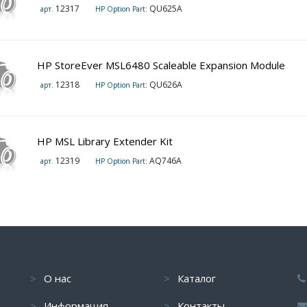
12317
QU625A
арт.
HP Option Part:
HP StoreEver MSL6480 Scaleable Expansion Module
12318
QU626A
арт.
HP Option Part:
HP MSL Library Extender Kit
12319
AQ746A
арт.
HP Option Part:
О нас
Каталог
Информация
Контакты