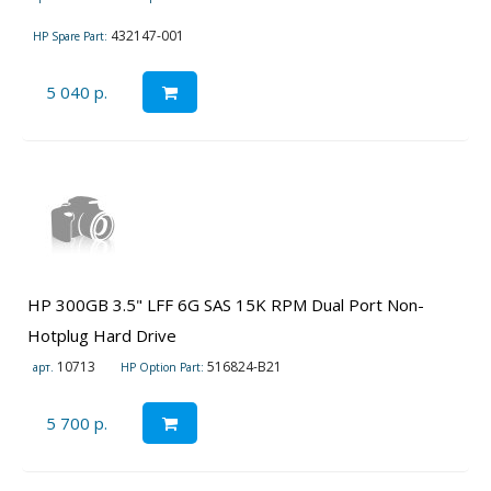
432147-001
HP Spare Part:
5 040 р.
HP 300GB 3.5" LFF 6G SAS 15K RPM Dual Port Non-
Hotplug Hard Drive
10713
516824-B21
арт.
HP Option Part:
5 700 р.