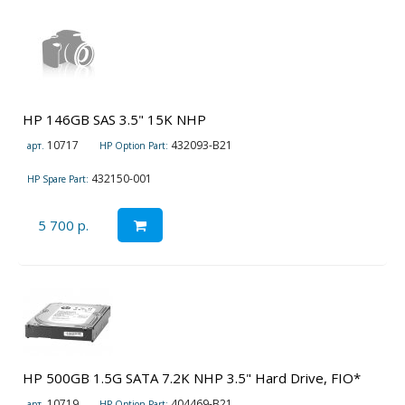
HP 146GB SAS 3.5" 15K NHP
10717
432093-B21
арт.
HP Option Part:
432150-001
HP Spare Part:
5 700 р.
HP 500GB 1.5G SATA 7.2K NHP 3.5" Hard Drive, FIO*
10719
404469-B21
арт.
HP Option Part: