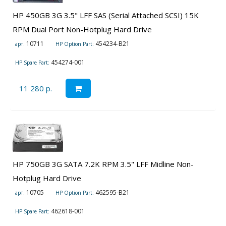
HP 450GB 3G 3.5" LFF SAS (Serial Attached SCSI) 15K
RPM Dual Port Non-Hotplug Hard Drive
10711
454234-B21
арт.
HP Option Part:
454274-001
HP Spare Part:
11 280 р.
HP 750GB 3G SATA 7.2K RPM 3.5" LFF Midline Non-
Hotplug Hard Drive
10705
462595-B21
арт.
HP Option Part:
462618-001
HP Spare Part: