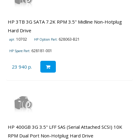
HP 3TB 3G SATA 7.2K RPM 3.5" Midline Non-Hotplug
Hard Drive
10702
628063-B21
арт.
HP Option Part:
628181-001
HP Spare Part:
23 940 р.
HP 400GB 3G 3.5" LFF SAS (Serial Attached SCSI) 10K
RPM Dual Port Non-Hotplug Hard Drive