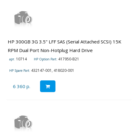
HP 300GB 3G 3.5" LFF SAS (Serial Attached SCSI) 15K
RPM Dual Port Non-Hotplug Hard Drive
10714
417950-B21
арт.
HP Option Part:
432147-001, 418020-001
HP Spare Part:
6 360 р.