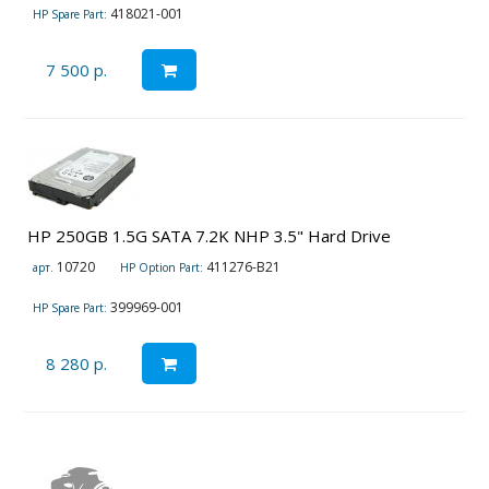
418021-001
HP Spare Part:
7 500 р.
HP 250GB 1.5G SATA 7.2K NHP 3.5" Hard Drive
10720
411276-B21
арт.
HP Option Part:
399969-001
HP Spare Part:
8 280 р.