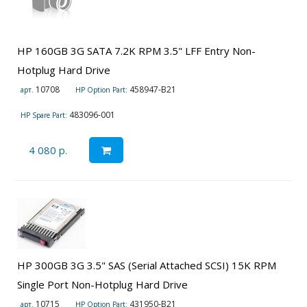
HP 160GB 3G SATA 7.2K RPM 3.5" LFF Entry Non-
Hotplug Hard Drive
10708
458947-B21
арт.
HP Option Part:
483096-001
HP Spare Part:
4 080 р.
HP 300GB 3G 3.5" SAS (Serial Attached SCSI) 15K RPM
Single Port Non-Hotplug Hard Drive
10715
431950-B21
арт.
HP Option Part: