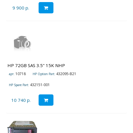
9 900 р.
HP 72GB SAS 3.5" 15K NHP
10718
432095-B21
арт.
HP Option Part:
432151-001
HP Spare Part:
10 740 р.