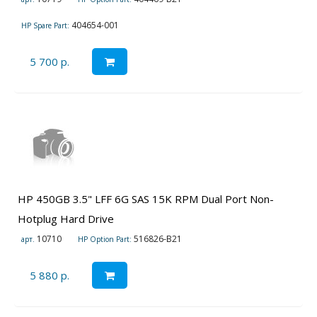
404654-001
HP Spare Part:
5 700 р.
HP 450GB 3.5" LFF 6G SAS 15K RPM Dual Port Non-
Hotplug Hard Drive
10710
516826-B21
арт.
HP Option Part:
5 880 р.