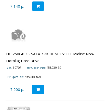
7 140 р.
HP 250GB 3G SATA 7.2K RPM 3.5" LFF Midline Non-
Hotplug Hard Drive
10707
458939-B21
арт.
HP Option Part:
459315-001
HP Spare Part:
7 200 р.