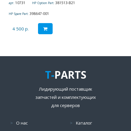
10731
381513-B21
арт.
HP Option Part:
398647-001
HP Spare Part:
4 500 р.
T-
PARTS
Лидирующий поставщик
запчастей и комплектующих
для серверов
О нас
Каталог