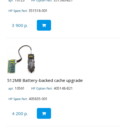
10123
351580-B21
арт.
HP Option Part:
351518-001
HP Spare Part:
3 900 р.
512MB Battery-backed cache upgrade
10561
405148-B21
арт.
HP Option Part:
405835-001
HP Spare Part:
4 200 р.