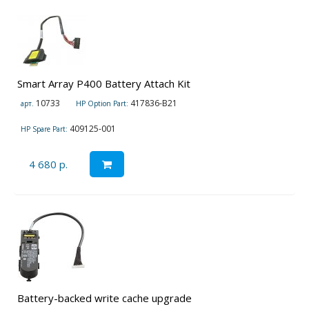
Smart Array P400 Battery Attach Kit
10733
417836-B21
арт.
HP Option Part:
409125-001
HP Spare Part:
4 680 р.
Battery-backed write cache upgrade