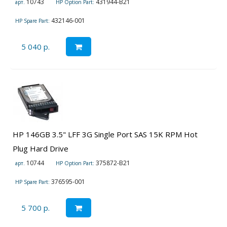
10743
431944-B21
арт.
HP Option Part:
432146-001
HP Spare Part:
5 040 р.
HP 146GB 3.5" LFF 3G Single Port SAS 15K RPM Hot
Plug Hard Drive
10744
375872-B21
арт.
HP Option Part:
376595-001
HP Spare Part:
5 700 р.