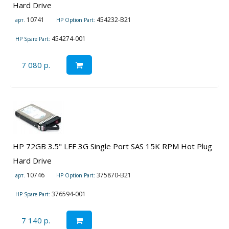
Hard Drive
10741
454232-B21
арт.
HP Option Part:
454274-001
HP Spare Part:
7 080 р.
HP 72GB 3.5" LFF 3G Single Port SAS 15K RPM Hot Plug
Hard Drive
10746
375870-B21
арт.
HP Option Part:
376594-001
HP Spare Part:
7 140 р.