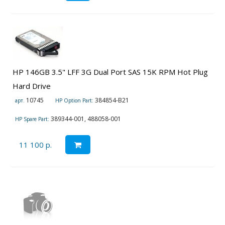
HP 146GB 3.5" LFF 3G Dual Port SAS 15K RPM Hot Plug
Hard Drive
10745
384854-B21
арт.
HP Option Part:
389344-001, 488058-001
HP Spare Part:
11 100 р.