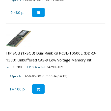
9 480 р.
HP 8GB (1x8GB) Dual Rank x8 PC3L-10600E (DDR3-
1333) Unbuffered CAS-9 Low Voltage Memory Kit
10280
647909-B21
арт.
HP Option Part:
664696-001 (1 module per kit)
HP Spare Part:
14 100 р.