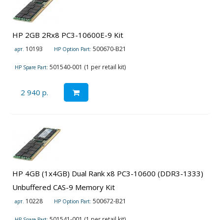
HP 2GB 2Rx8 PC3-10600E-9 Kit
10193
500670-B21
арт.
HP Option Part:
501540-001 (1 per retail kit)
HP Spare Part:
2 940 р.
HP 4GB (1x4GB) Dual Rank x8 PC3-10600 (DDR3-1333)
Unbuffered CAS-9 Memory Kit
10228
500672-B21
арт.
HP Option Part:
501541-001 (1 per retail kit)
HP Spare Part: