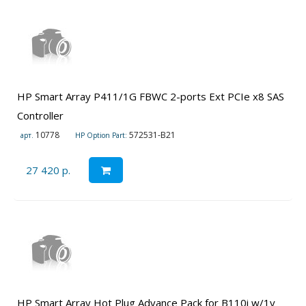
HP Smart Array P411/1G FBWC 2-ports Ext PCIe x8 SAS
Controller
10778
572531-B21
арт.
HP Option Part:
27 420 р.
HP Smart Array Hot Plug Advance Pack for B110i w/1y