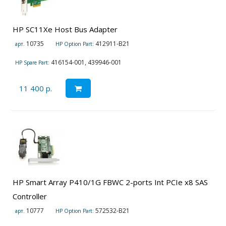
HP SC11Xe Host Bus Adapter
10735
412911-B21
арт.
HP Option Part:
416154-001, 439946-001
HP Spare Part:
11 400 р.
HP Smart Array P410/1G FBWC 2-ports Int PCIe x8 SAS
Controller
10777
572532-B21
арт.
HP Option Part: