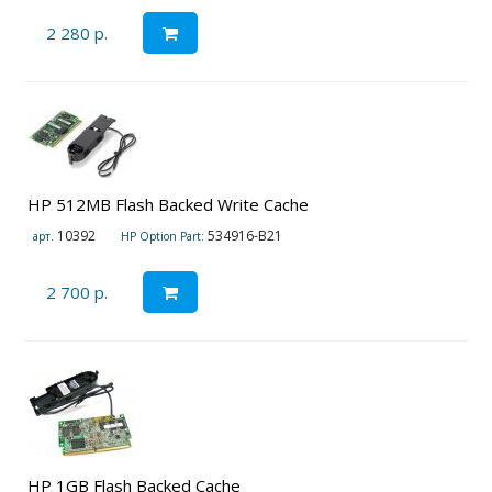
2 280 р.
HP 512MB Flash Backed Write Cache
10392
534916-B21
арт.
HP Option Part:
2 700 р.
HP 1GB Flash Backed Cache