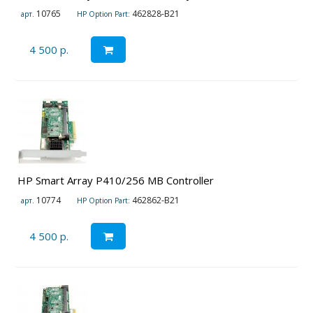
10765
462828-B21
арт.
HP Option Part:
4 500 р.
HP Smart Array P410/256 MB Controller
10774
462862-B21
арт.
HP Option Part:
4 500 р.