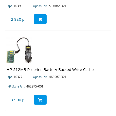
10393
534562-B21
арт.
HP Option Part:
2 880 р.
HP 512MB P-series Battery Backed Write Cache
10377
462967-B21
арт.
HP Option Part:
462975-001
HP Spare Part:
3 900 р.