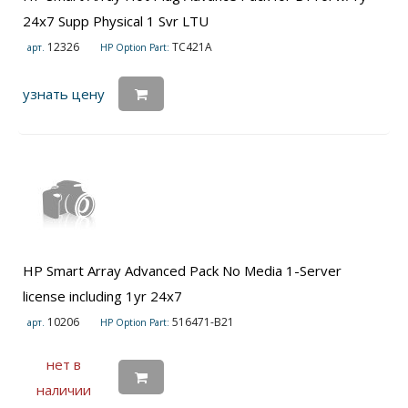
24x7 Supp Physical 1 Svr LTU
12326
TC421A
арт.
HP Option Part:
узнать цену
HP Smart Array Advanced Pack No Media 1-Server
license including 1yr 24x7
10206
516471-B21
арт.
HP Option Part:
нет в
наличии