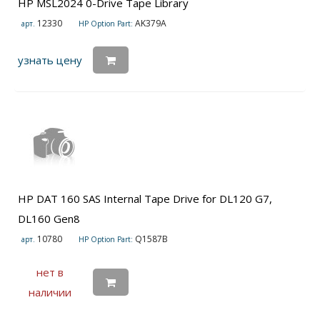
HP MSL2024 0-Drive Tape Library
12330
AK379A
арт.
HP Option Part:
узнать цену
HP DAT 160 SAS Internal Tape Drive for DL120 G7,
DL160 Gen8
10780
Q1587B
арт.
HP Option Part:
нет в
наличии