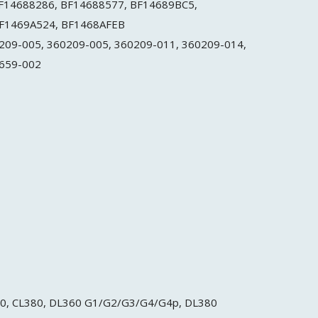
F14688286, BF14688577, BF14689BC5,
BF1469A524, BF1468AFEB
209-005, 360209-005, 360209-011, 360209-014,
1659-002
50, CL380, DL360 G1/G2/G3/G4/G4p, DL380