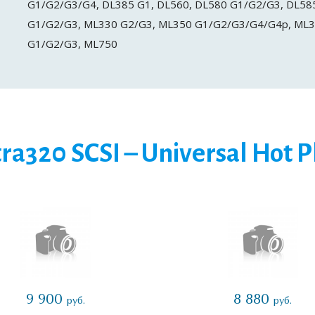
G1/G2/G3/G4, DL385 G1, DL560, DL580 G1/G2/G3, DL58
G1/G2/G3, ML330 G2/G3, ML350 G1/G2/G3/G4/G4p, ML3
G1/G2/G3, ML750
tra320 SCSI – Universal Hot P
9 900
8 880
руб.
руб.