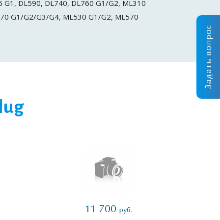
5 G1, DL590, DL740, DL760 G1/G2, ML310
70 G1/G2/G3/G4, ML530 G1/G2, ML570
Задать вопрос
lug
11 700
руб.