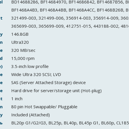
l
BD14688286, BF14684970, BF14686842, BF14687B56, B
BF1468A4B3, BF1468A4BB, BF1468A4CC, BF1468B26B, 
rt
321499-003, 321499-006, 356914-003, 356914-009, 360
365699-003, 365699-009, 412751-015, 443188-002, 48
ty
146.8GB
on
Ultra320
te
320 MB/sec
ed
15,000 rpm
e)
3.5-inch low profile
ce
Wide Ultra 320 SCSI; LVD
pe
SAS (Server Attached Storage) device
pe
Hard drive for server/storage unit (Hot-plug)
ht
1 inch
on
80 pin Hot Swappable/ Pluggable
y
Included (Attached)
ь
BL20p G1/G2/G3, BL25p, BL40p, BL45p G1, BL60p, CL18