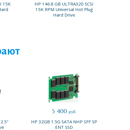
I 15K
HP 146.8 GB ULTRA320 SCSI
HP 36
Hard
15K RPM Universal Hot Plug
RPM 
Hard Drive
рают
5 400
руб.
2.5"
HP 32GB 1.5G SATA NHP SFF SP
HP 4G
ve
ENT SSD
PC3