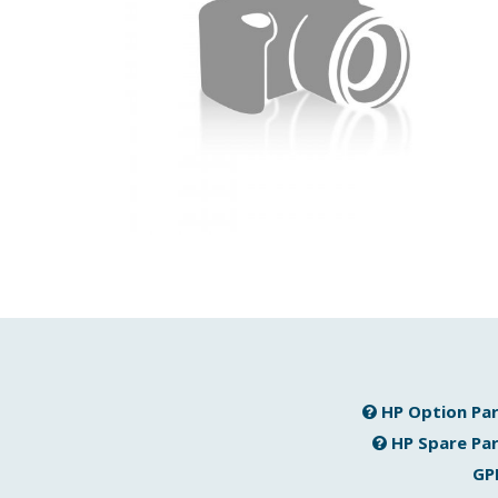
HP Option Pa
HP Spare Pa
GP