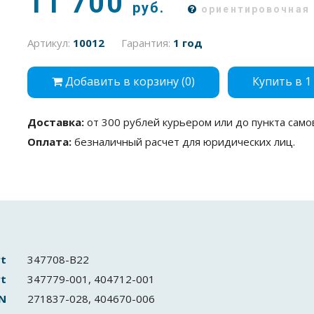
11 700
руб.
ориентировочная 
Артикул:
10012
Гарантия:
1 год
Добавить в корзину (
0
)
Купить в 1
Доставка:
от 300 рублей курьером или до пункта само
Оплата:
безналичный расчет для юридических лиц.
rt
347708-B22
rt
347779-001, 404712-001
N
271837-028, 404670-006