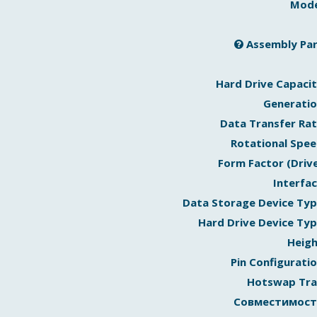
Mode
Assembly Pa
Hard Drive Capaci
Generati
Data Transfer Ra
Rotational Spe
Form Factor (Driv
Interfa
Data Storage Device Ty
Hard Drive Device Ty
Heig
Pin Configurati
Hotswap Tra
Совместимост