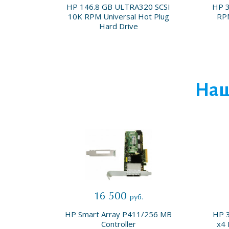
 3.5in
HP 146.8 GB ULTRA320 SCSI
HP 
 Drive
10K RPM Universal Hot Plug
RPM
Hard Drive
Наш
16 500
руб.
0 SAS
HP Smart Array P411/256 MB
HP 3
mount
Controller
x4