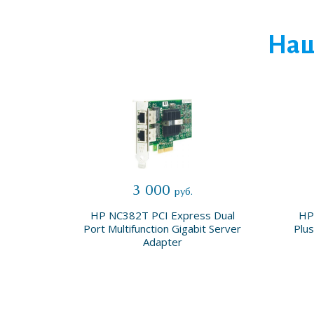
Наш
3 000
руб.
x 2 GB
HP NC382T PCI Express Dual
HP
Port Multifunction Gigabit Server
Plus
Adapter