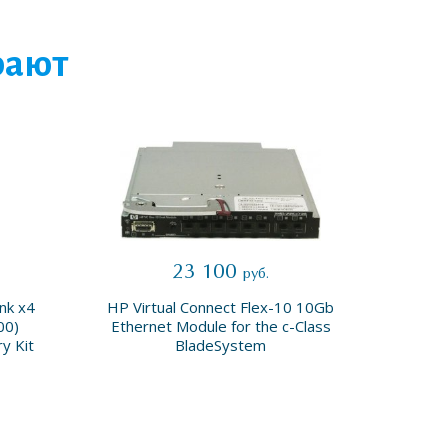
рают
23 100
руб.
nk x4
HP Virtual Connect Flex-10 10Gb
HP 3T
00)
Ethernet Module for the c-Class
LF
y Kit
BladeSystem