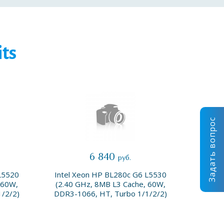
ts
Задать вопрос
6 840
руб.
L5520
Intel Xeon HP BL280c G6 L5530
Intel
 60W,
(2.40 GHz, 8MB L3 Cache, 60W,
(2.13
/2/2)
DDR3-1066, HT, Turbo 1/1/2/2)