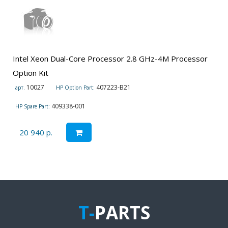
Intel Xeon Dual-Core Processor 2.8 GHz-4M Processor
Option Kit
10027
407223-B21
арт.
HP Option Part:
409338-001
HP Spare Part:
20 940 р.
T-
PARTS