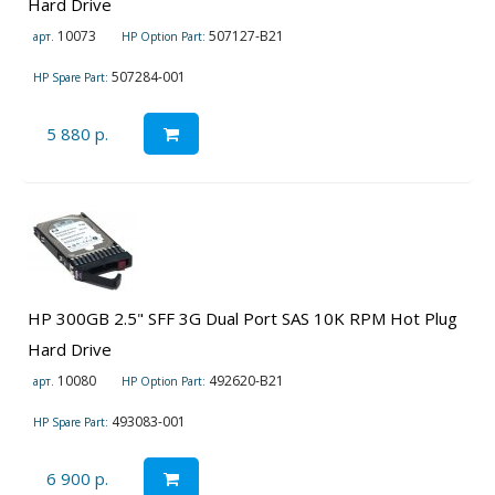
Hard Drive
10073
507127-B21
арт.
HP Option Part:
507284-001
HP Spare Part:
5 880 р.
HP 300GB 2.5" SFF 3G Dual Port SAS 10K RPM Hot Plug
Hard Drive
10080
492620-B21
арт.
HP Option Part:
493083-001
HP Spare Part:
6 900 р.