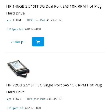
HP 146GB 2.5" SFF 3G Dual Port SAS 10K RPM Hot Plug
Hard Drive
10081
418367-B21
арт.
HP Option Part:
418399-001
HP Spare Part:
2 940 р.
HP 72GB 2.5" SFF 3G Single Port SAS 15K RPM Hot Plug
Hard Drive
10077
431935-B21
арт.
HP Option Part:
432321-001
HP Spare Part: