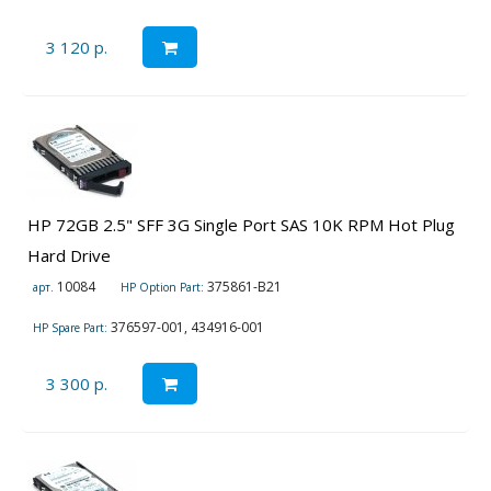
3 120 р.
HP 72GB 2.5" SFF 3G Single Port SAS 10K RPM Hot Plug
Hard Drive
10084
375861-B21
арт.
HP Option Part:
376597-001, 434916-001
HP Spare Part:
3 300 р.