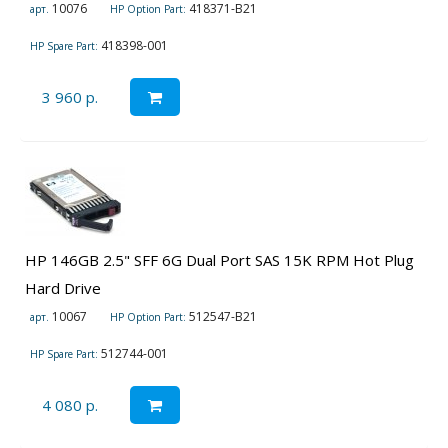
10076
418371-B21
арт.
HP Option Part:
418398-001
HP Spare Part:
3 960 р.
HP 146GB 2.5" SFF 6G Dual Port SAS 15K RPM Hot Plug
Hard Drive
10067
512547-B21
арт.
HP Option Part:
512744-001
HP Spare Part:
4 080 р.