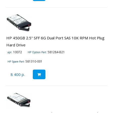
HP 450GB 2.5" SFF 6G Dual Port SAS 10K RPM Hot Plug
Hard Drive
10072
581284-B21
арт.
HP Option Part:
581310-001
HP Spare Part:
8 400 р.