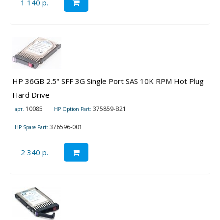
1 140 р.
HP 36GB 2.5" SFF 3G Single Port SAS 10K RPM Hot Plug
Hard Drive
10085
375859-B21
арт.
HP Option Part:
376596-001
HP Spare Part:
2 340 р.