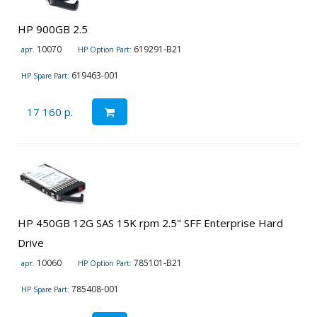
HP 900GB 2.5
10070
619291-B21
арт.
HP Option Part:
619463-001
HP Spare Part:
17 160 р.
HP 450GB 12G SAS 15K rpm 2.5" SFF Enterprise Hard
Drive
10060
785101-B21
арт.
HP Option Part:
785408-001
HP Spare Part: