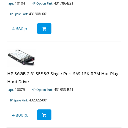
10104
431786-B21
арт.
HP Option Part:
431908-001
HP Spare Part:
4 680 р.
HP 36GB 2.5" SFF 3G Single Port SAS 15K RPM Hot Plug
Hard Drive
10079
431933-B21
арт.
HP Option Part:
432322-001
HP Spare Part:
4 800 р.