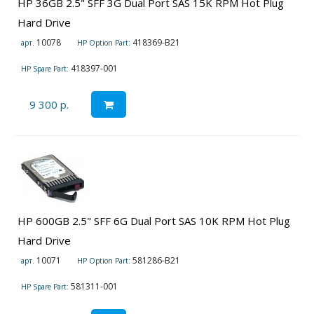
HP 36GB 2.5" SFF 3G Dual Port SAS 15K RPM Hot Plug
Hard Drive
10078
418369-B21
арт.
HP Option Part:
418397-001
HP Spare Part:
9 300 р.
HP 600GB 2.5" SFF 6G Dual Port SAS 10K RPM Hot Plug
Hard Drive
10071
581286-B21
арт.
HP Option Part:
581311-001
HP Spare Part: