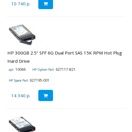
10 740 р.
HP 300GB 2.5" SFF 6G Dual Port SAS 15K RPM Hot Plug
Hard Drive
10066
627117-B21
арт.
HP Option Part:
627195-001
HP Spare Part:
14 340 р.