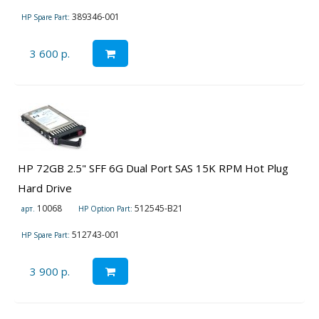
389346-001
HP Spare Part:
3 600 р.
HP 72GB 2.5" SFF 6G Dual Port SAS 15K RPM Hot Plug
Hard Drive
10068
512545-B21
арт.
HP Option Part:
512743-001
HP Spare Part:
3 900 р.