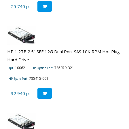
25 740 р.
HP 1.2TB 2.5" SFF 12G Dual Port SAS 10K RPM Hot Plug
Hard Drive
10062
785079-B21
арт.
HP Option Part:
785415-001
HP Spare Part:
32 940 р.