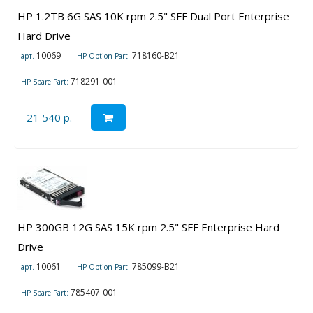
HP 1.2TB 6G SAS 10K rpm 2.5" SFF Dual Port Enterprise
Hard Drive
10069
718160-B21
арт.
HP Option Part:
718291-001
HP Spare Part:
21 540 р.
HP 300GB 12G SAS 15K rpm 2.5" SFF Enterprise Hard
Drive
10061
785099-B21
арт.
HP Option Part:
785407-001
HP Spare Part: