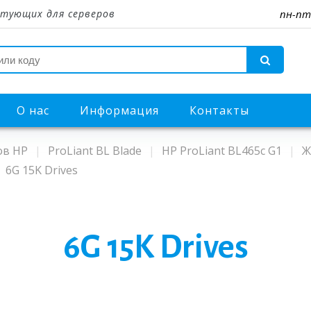
тующих для серверов
пн-пт
О нас
Информация
Контакты
ов HP
ProLiant BL Blade
HP ProLiant BL465c G1
Ж
6G 15K Drives
6G 15K Drives