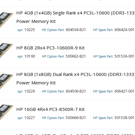
HP 4GB (1x4GB) Single Rank x4 PC3L-10600 (DDR3-133
Power Memory Kit
10225
604504-B21
606426-001
арт.
HP Option Part:
HP Spare Part:
HP 8GB 2Rx4 PC3-10600R-9 Kit
10190
500662-B21
501536-001 (1
арт.
HP Option Part:
HP Spare Part:
HP 8GB (1x8GB) Dual Rank x4 PC3L-10600 (DDR3-1333)
Power Memory Kit
10226
604506-B21
606427-001
арт.
HP Option Part:
HP Spare Part:
HP 16GB 4Rx4 PC3-8500R-7 Kit
10227
500666-B21
501538-001 (1
арт.
HP Option Part:
HP Spare Part: