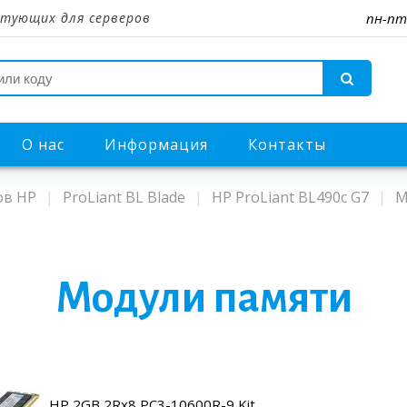
тующих для серверов
пн-пт
О нас
Информация
Контакты
ов HP
ProLiant BL Blade
HP ProLiant BL490c G7
М
Модули памяти
HP 2GB 2Rx8 PC3-10600R-9 Kit