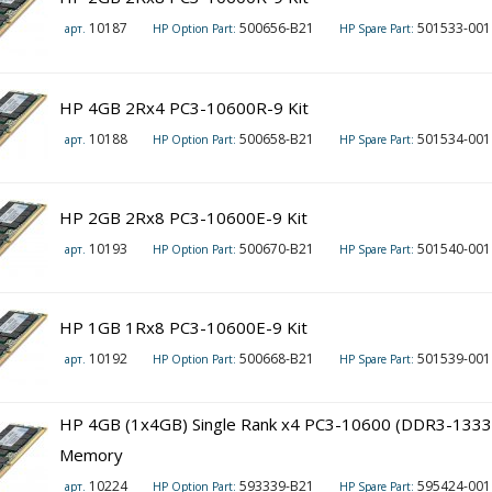
10187
500656-B21
501533-001 (1
арт.
HP Option Part:
HP Spare Part:
HP 4GB 2Rx4 PC3-10600R-9 Kit
10188
500658-B21
501534-001 (1
арт.
HP Option Part:
HP Spare Part:
HP 2GB 2Rx8 PC3-10600E-9 Kit
10193
500670-B21
501540-001 (1
арт.
HP Option Part:
HP Spare Part:
HP 1GB 1Rx8 PC3-10600E-9 Kit
10192
500668-B21
501539-001 (1
арт.
HP Option Part:
HP Spare Part:
HP 4GB (1x4GB) Single Rank x4 PC3-10600 (DDR3-1333
Memory
10224
593339-B21
595424-001 (1
арт.
HP Option Part:
HP Spare Part: