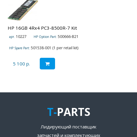
HP 16GB 4Rx4 PC3-8500R-7 Kit
10227
500666-B21
арт.
HP Option Part:
501538-001 (1 per retail kit)
HP Spare Part:
5 100 р.
T-
PARTS
Лидирующий поставщик
запчастей и комплектующих