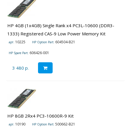
HP 4GB (1x4GB) Single Rank x4 PC3L-10600 (DDR3-
1333) Registered CAS-9 Low Power Memory Kit
10225
604504-B21
арт.
HP Option Part:
606426-001
HP Spare Part:
3 480 р.
HP 8GB 2Rx4 PC3-10600R-9 Kit
10190
500662-B21
арт.
HP Option Part: