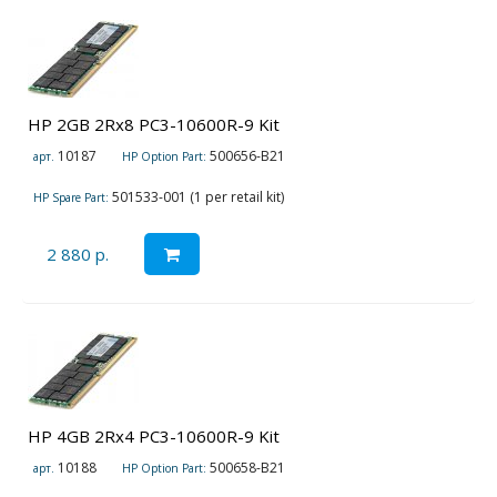
HP 2GB 2Rx8 PC3-10600R-9 Kit
10187
500656-B21
арт.
HP Option Part:
501533-001 (1 per retail kit)
HP Spare Part:
2 880 р.
HP 4GB 2Rx4 PC3-10600R-9 Kit
10188
500658-B21
арт.
HP Option Part: