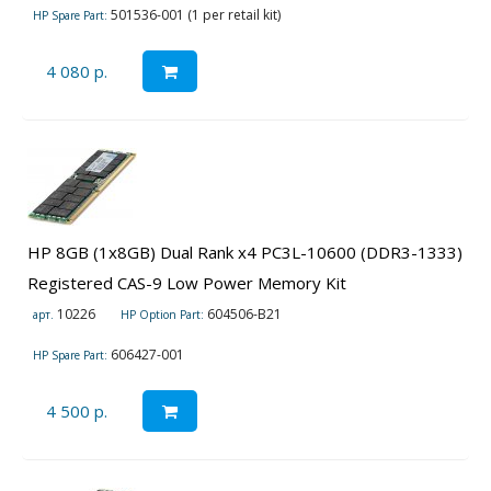
501536-001 (1 per retail kit)
HP Spare Part:
4 080 р.
HP 8GB (1x8GB) Dual Rank x4 PC3L-10600 (DDR3-1333)
Registered CAS-9 Low Power Memory Kit
10226
604506-B21
арт.
HP Option Part:
606427-001
HP Spare Part:
4 500 р.